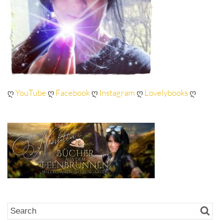
ღ
YouTube
ღ
Facebook
ღ
Instagram
ღ
Lovelybooks
ღ