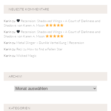
NEUESTE KOMMENTARE
Karin
zu
Rezension: Shadowed Wings – A Court of Darkness and
Shadows von Karen A. Moon
Karin
zu
Rezension: Shadowed Wings – A Court of Darkness and
Shadows von Karen A. Moon
Karin
zu
Metal Slinger – Dunkle Verheißung | Rezension
Karin
zu
Rezi zu How to find a Fallen Star
Karin
zu
Wicked Magic
ARCHIV!
Archiv!
KATEGORIEN