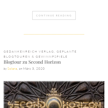
CONTINUE READING
GEDANKENREICH VERLAG
,
GEPLANTE
BLOGTOUREN & GEWINNPSPIELE
Blogtour zu Second Horizon
Solara
,
März 3, 2020
by
on