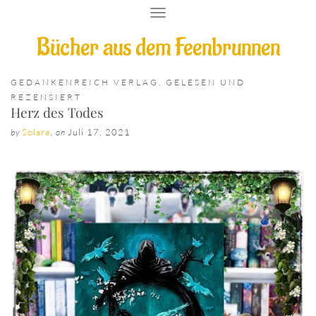
T
O
Bücher aus dem Feenbrunnen
G
G
L
E
GEDANKENREICH VERLAG
,
GELESEN UND
N
REZENSIERT
A
Herz des Todes
V
I
Solara
,
Juli 17, 2021
by
on
G
A
T
I
O
N