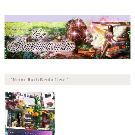
*𝕄𝕖𝕚𝕟𝕖 𝔹𝕦𝕔𝕙 ℕ𝕖𝕦𝕙𝕖𝕚𝕥𝕖𝕟! *