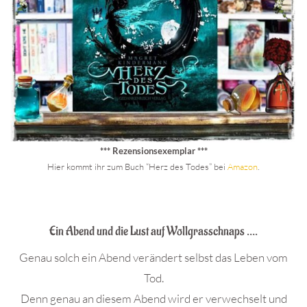
*** Rezensionsexemplar ***
Hier kommt ihr zum Buch “Herz des Todes” bei
Amazon
.
.
Ein Abend und die Lust auf Wollgrasschnaps ….
Genau solch ein Abend verändert selbst das Leben vom
Tod.
Denn genau an diesem Abend wird er verwechselt und