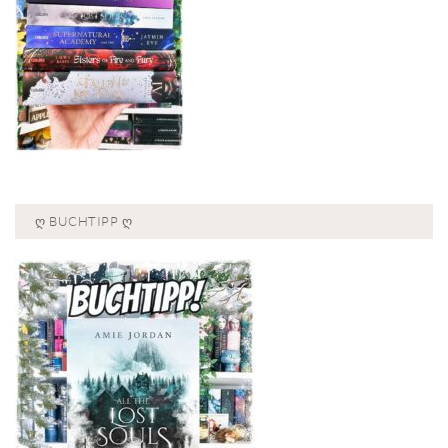
Ღ BUCHTIPP Ღ