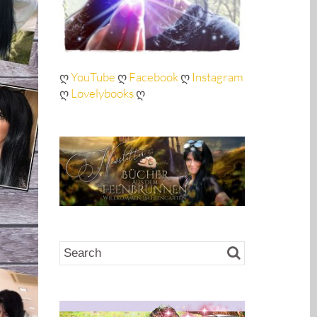
ღ
YouTube
ღ
Facebook
ღ
Instagram
ღ
Lovelybooks
ღ