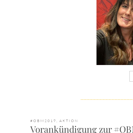
#OBM2019
,
AKTION
Vorankündigung zur #O