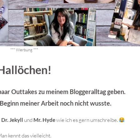
*** Werbung ***
Hallöchen!
paar Outtakes zu meinem Bloggeralltag geben.
u Beginn meiner Arbeit noch nicht wusste.
n
Dr. Jekyll
und
Mr. Hyde
wie ich es gern umschreibe.
an kennt das vielleicht.