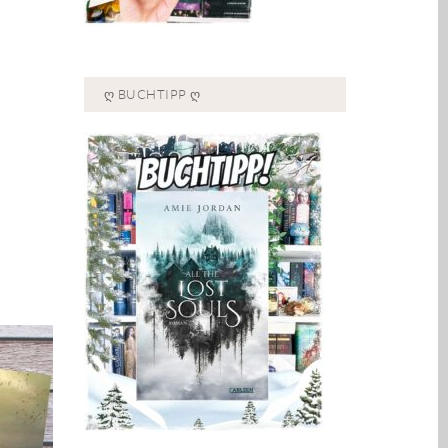
Ღ BUCHTIPP Ღ