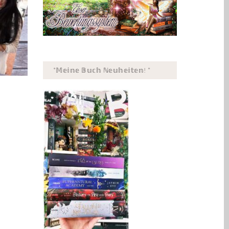
*𝕄𝕖𝕚𝕟𝕖 𝔹𝕦𝕔𝕙 ℕ𝕖𝕦𝕙𝕖𝕚𝕥𝕖𝕟! *