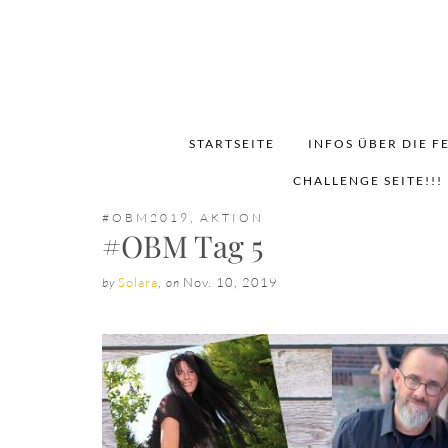
STARTSEITE
INFOS ÜBER DIE F
CHALLENGE SEITE!!!
#OBM2019
,
AKTION
#OBM Tag 5
Solara
,
Nov. 10, 2019
by
on