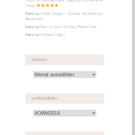
Moon
Karin
zu
Metal Slinger – Dunkle Verheißung |
Rezension
Karin
zu
Rezi zu How to find a Fallen Star
Karin
zu
Wicked Magic
ARCHIV!
Archiv!
KATEGORIEN
Kategorien