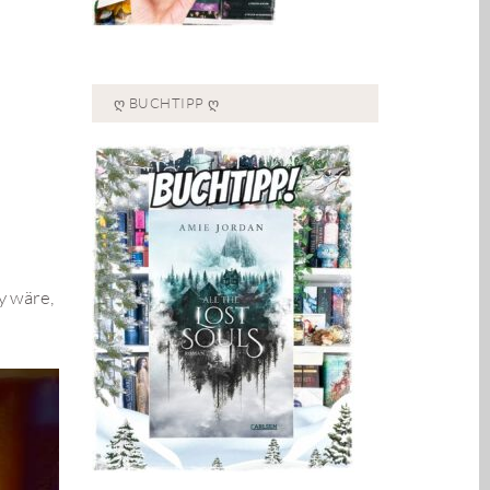
Ღ BUCHTIPP Ღ
y wäre,