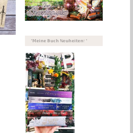
*𝕄𝕖𝕚𝕟𝕖 𝔹𝕦𝕔𝕙 ℕ𝕖𝕦𝕙𝕖𝕚𝕥𝕖𝕟! *