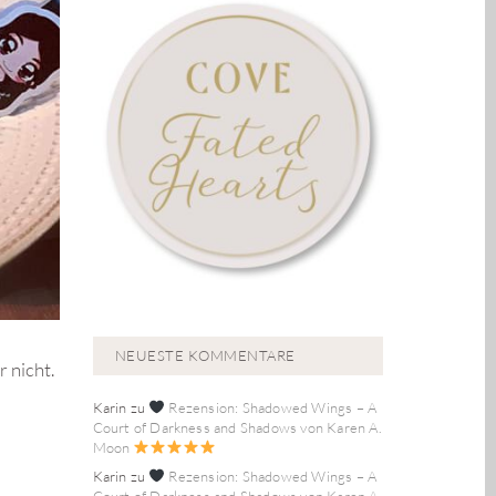
NEUESTE KOMMENTARE
 nicht.
Karin
zu
Rezension: Shadowed Wings – A
Court of Darkness and Shadows von Karen A.
Moon
Karin
zu
Rezension: Shadowed Wings – A
Court of Darkness and Shadows von Karen A.