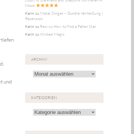
Moon
Karin
zu
Metal Slinger – Dunkle Verheißung |
Rezension
Karin
zu
Rezi zu How to find a Fallen Star
Karin
zu
Wicked Magic
rtiefen
ARCHIV!
d.
Archiv!
et und
KATEGORIEN
Kategorien