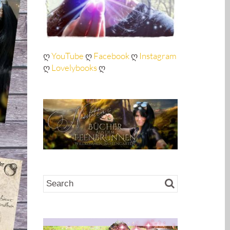
ღ
YouTube
ღ
Facebook
ღ
Instagram
ღ
Lovelybooks
ღ