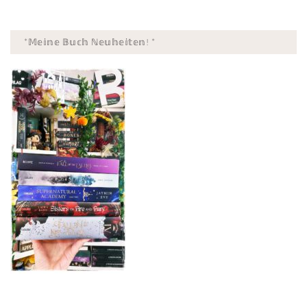
*𝕄𝕖𝕚𝕟𝕖 𝔹𝕦𝕔𝕙 ℕ𝕖𝕦𝕙𝕖𝕚𝕥𝕖𝕟! *