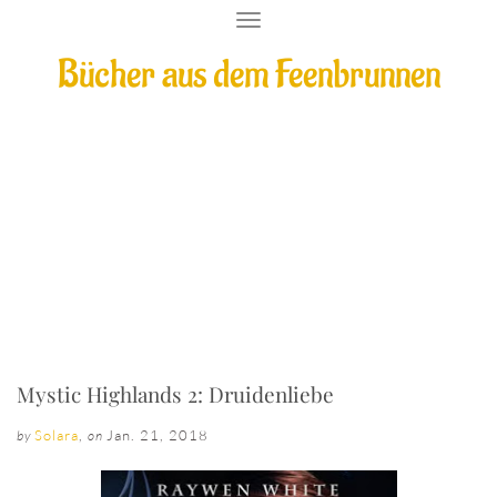
T
O
Bücher aus dem Feenbrunnen
G
G
L
E
N
A
V
I
Mystic Highlands 2: Druidenliebe
G
A
T
I
O
N
Mystic Highlands 2: Druidenliebe
Solara
,
Jan. 21, 2018
by
on