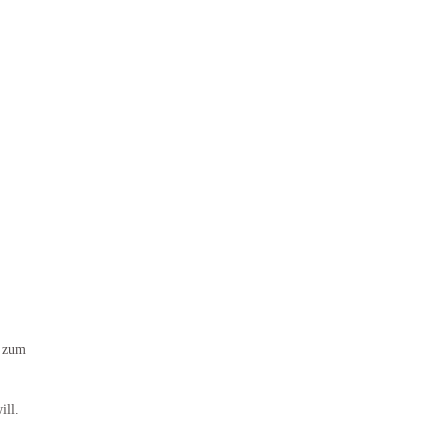
n zum
ill.