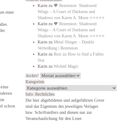
Karin
zu
🖤 Rezension: Shadowed
Wings – A Court of Darkness and
en einer
Shadows von Karen A. Moon ⭐⭐⭐⭐⭐
Karin
zu
🖤 Rezension: Shadowed
lles
Wings – A Court of Darkness and
der.
Shadows von Karen A. Moon ⭐⭐⭐⭐⭐
Karin
zu
Metal Slinger – Dunkle
Verheißung | Rezension
Karin
zu
Rezi zu How to find a Fallen
Star
Karin
zu
Wicked Magic
Archiv!
Archiv!
Kategorien
 eine
Kategorien
anderen
Info: Rechtliches
sie
Die hier abgebildeten und aufgeführten Cover
rd schon
sind das Eigentum des jeweiligen Verlages
bzw. Schriftstellers und dienen nur zur
Veranschaulichung für den Leser.