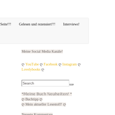
Seite!!!
Gelesen und rezensiert!!!
Interviews!
Meine Social Media Kanäle!
ღ
YouTube
ღ
Facebook
ღ
Instagram
ღ
Lovelybooks
ღ
*𝕄𝕖𝕚𝕟𝕖 𝔹𝕦𝕔𝕙 ℕ𝕖𝕦𝕙𝕖𝕚𝕥𝕖𝕟! *
ღ Buchtipp ღ
ღ Mein aktueller Lesestoff! ღ
Neueste Kommentare