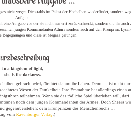
t unlösbare Aufgabe …
Tages nicht wegen Diebstahls im Palast der Hochalben wiederfindet, sondern weg
Aufgabe.
ine Aufgabe vor der sie nicht nur erst zurückschreckt, sondern die ihr auch a
nteressanten jungen Kommandanten Athura sondern auch auf den Kronprinz Lysan
de Begegnungen und diese ist Megaaa gelungen.
urzbeschreibung
In a kingdom of light,
she is the darkness.
alben gebracht wird, fürchtet sie um ihr Leben. Denn sie ist nicht nur
geächtetes Wesen der Dunkelheit. Ihre Festnahme hat allerdings einen 
nigsthron teilnehmen. Wenn sie das tödliche Spiel überleben will, darf 
rentinnen noch dem jungen Kommandanten der Armee. Doch Sheera wi
eind gegenüberstehen: dem Kronprinzen des Menschenreichs …
zug vom
Ravenburger Verlag
.)