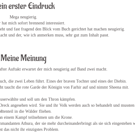
in erster Eindruck
Mega neugierig.
 hat mich sofort brennend interessiert.
teht und fast fragend den Blick vom Buch gerichtet hat machen neugierig.
acht und der, wie ich anmerken muss, sehr gut zum Inhalt passt.
Meine Meinung
after Auftakt erwartet der mich neugierig auf Band zwei macht.
uch, die zwei Leben führt. Eines der braven Tochter und eines der Diebin.
ht taucht die rote Garde der Königin von Farhir auf und nimmt Sheena mit.
Auserwählte und soll um den Thron kämpfen.
s Dreck angesehen wird. Sie und ihr Volk werden auch so behandelt und musste
ßtenteil in die Wälder fliehen.
 an einem Kampf teilnehmen um die Krone.
ndanten Athura, der sie mehr durcheinanderbringt als sie sich eingestehen w
st das nicht ihr einzigstes Problem.