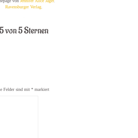
epage von
Jennifer Alice Jager
.
Ravensburger Verlag
.
.
5 von 5 Sternen
he Felder sind mit
*
markiert