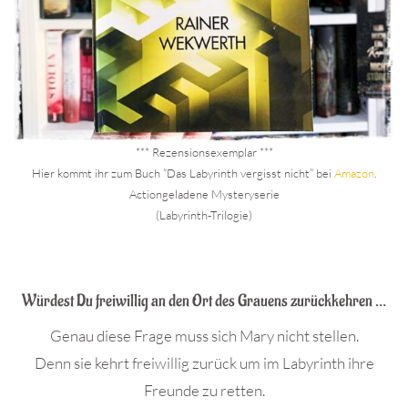
*** Rezensionsexemplar ***
Hier kommt ihr zum Buch “Das Labyrinth vergisst nicht” bei
Amazon
.
Actiongeladene Mysteryserie
(Labyrinth-Trilogie)
.
Würdest Du freiwillig an den Ort des Grauens zurückkehren …
Genau diese Frage muss sich Mary nicht stellen.
Denn sie kehrt freiwillig zurück um im Labyrinth ihre
Freunde zu retten.