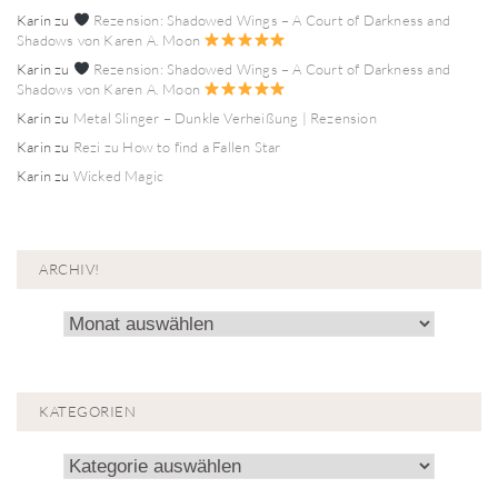
Karin
zu
Rezension: Shadowed Wings – A Court of Darkness and
Shadows von Karen A. Moon
Karin
zu
Rezension: Shadowed Wings – A Court of Darkness and
Shadows von Karen A. Moon
Karin
zu
Metal Slinger – Dunkle Verheißung | Rezension
Karin
zu
Rezi zu How to find a Fallen Star
Karin
zu
Wicked Magic
ARCHIV!
Archiv!
KATEGORIEN
Kategorien