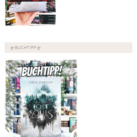
Ღ BUCHTIPP Ღ