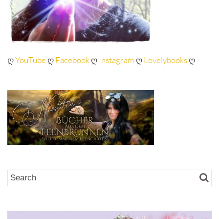
ღ
YouTube
ღ
Facebook
ღ
Instagram
ღ
Lovelybooks
ღ