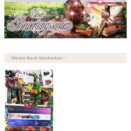
*𝕄𝕖𝕚𝕟𝕖 𝔹𝕦𝕔𝕙 ℕ𝕖𝕦𝕙𝕖𝕚𝕥𝕖𝕟! *