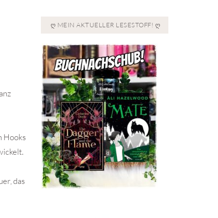
Ღ MEIN AKTUELLER LESESTOFF! Ღ
ganz
in Hooks
ickelt.
uer, das