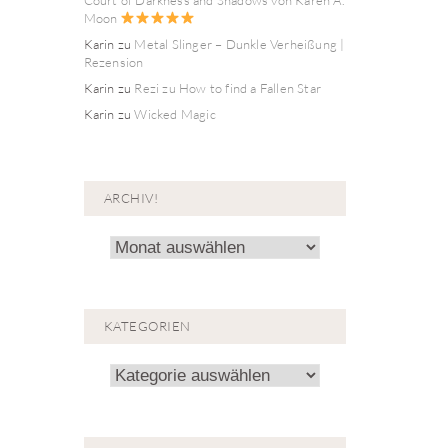
Moon
Karin
zu
Metal Slinger – Dunkle Verheißung |
Rezension
Karin
zu
Rezi zu How to find a Fallen Star
Karin
zu
Wicked Magic
ARCHIV!
Archiv!
KATEGORIEN
Kategorien