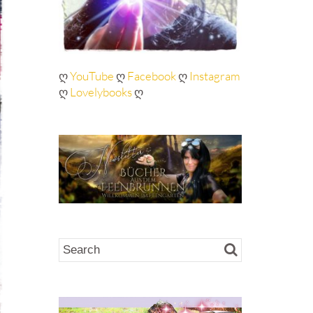
ღ
YouTube
ღ
Facebook
ღ
Instagram
ღ
Lovelybooks
ღ