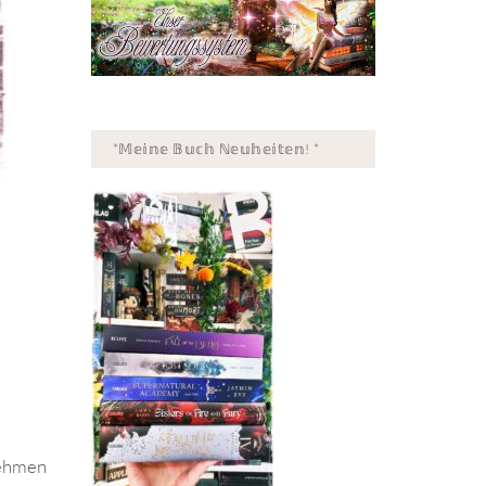
*𝕄𝕖𝕚𝕟𝕖 𝔹𝕦𝕔𝕙 ℕ𝕖𝕦𝕙𝕖𝕚𝕥𝕖𝕟! *
nehmen