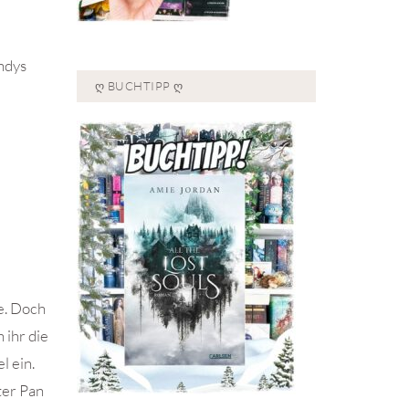
ndys
Ღ BUCHTIPP Ღ
e. Doch
 ihr die
l ein.
ter Pan