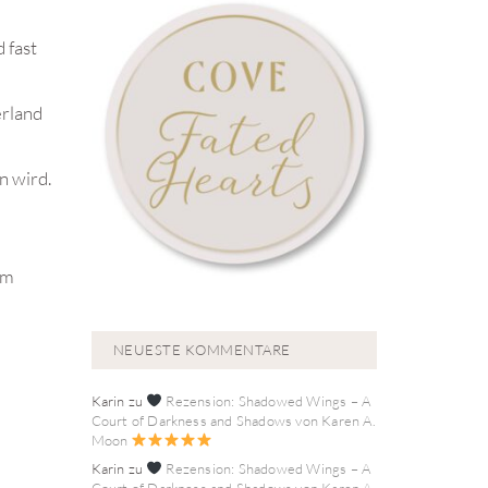
 fast
erland
n wird.
em
NEUESTE KOMMENTARE
Karin
zu
Rezension: Shadowed Wings – A
Court of Darkness and Shadows von Karen A.
Moon
Karin
zu
Rezension: Shadowed Wings – A
Court of Darkness and Shadows von Karen A.