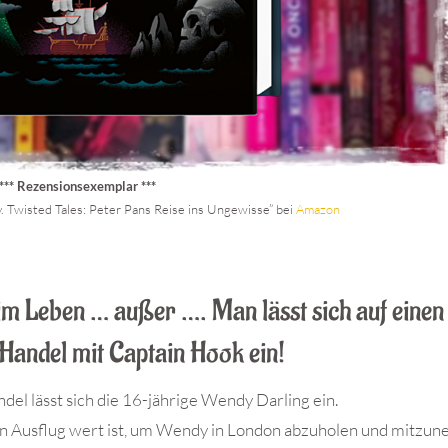
*** Rezensionsexemplar ***
. Twisted Tales: Peter Pans Reise ins Ungewisse” bei
Amazon
im Leben … außer …. Man lässt sich auf einen
 Handel mit Captain Hook ein!
del lässt sich die 16-jährige Wendy Darling ein.
inen Ausflug wert ist, um Wendy in London abzuholen und mitzu