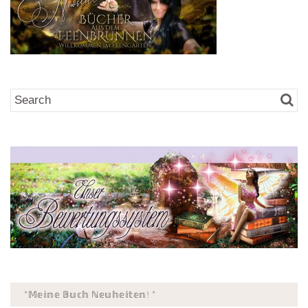
*𝕄𝕖𝕚𝕟𝕖 𝔹𝕦𝕔𝕙 ℕ𝕖𝕦𝕙𝕖𝕚𝕥𝕖𝕟! *