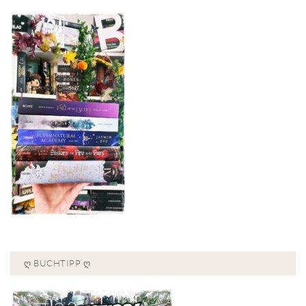
Ღ BUCHTIPP Ღ