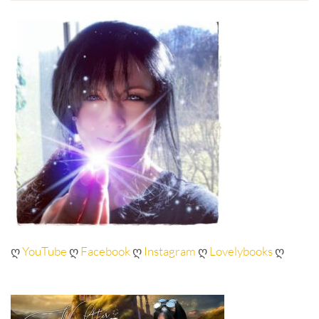
ღ
YouTube
ღ
Facebook
ღ
Instagram
ღ
Lovelybooks
ღ