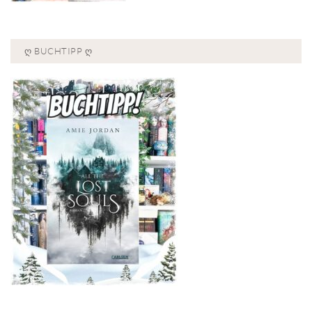
Ღ BUCHTIPP Ღ