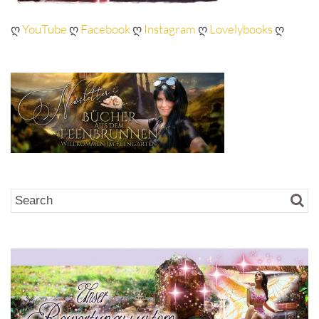
ღ
YouTube
ღ
Facebook
ღ
Instagram
ღ
Lovelybooks
ღ