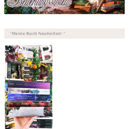
*𝕄𝕖𝕚𝕟𝕖 𝔹𝕦𝕔𝕙 ℕ𝕖𝕦𝕙𝕖𝕚𝕥𝕖𝕟! *