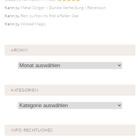
Karin
zu
Metal Slinger – Dunkle Verheißung | Rezension
Karin
zu
Rezi zu How to find a Fallen Star
Karin
zu
Wicked Magic
ARCHIV!
Archiv!
KATEGORIEN
Kategorien
INFO: RECHTLICHES