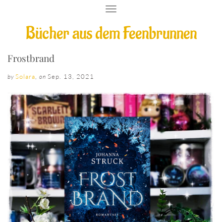
T
O
Bücher aus dem Feenbrunnen
G
G
L
E
Frostbrand
N
A
Solara
,
Sep. 13, 2021
by
on
V
I
G
A
T
I
O
N