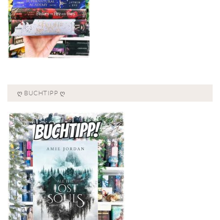
Ღ BUCHTIPP Ღ