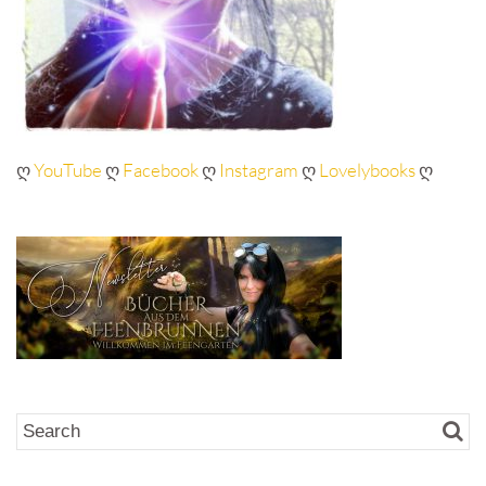
ღ
YouTube
ღ
Facebook
ღ
Instagram
ღ
Lovelybooks
ღ