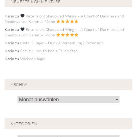
NEUESTE KOMMENTARE
Karin
zu
Rezension: Shadowed Wings – A Court of Darkness and
Shadows von Karen A. Moon
Karin
zu
Rezension: Shadowed Wings – A Court of Darkness and
Shadows von Karen A. Moon
Karin
zu
Metal Slinger – Dunkle Verheißung | Rezension
Karin
zu
Rezi zu How to find a Fallen Star
Karin
zu
Wicked Magic
ARCHIV!
Archiv!
KATEGORIEN