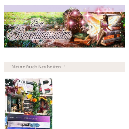
*𝕄𝕖𝕚𝕟𝕖 𝔹𝕦𝕔𝕙 ℕ𝕖𝕦𝕙𝕖𝕚𝕥𝕖𝕟! *