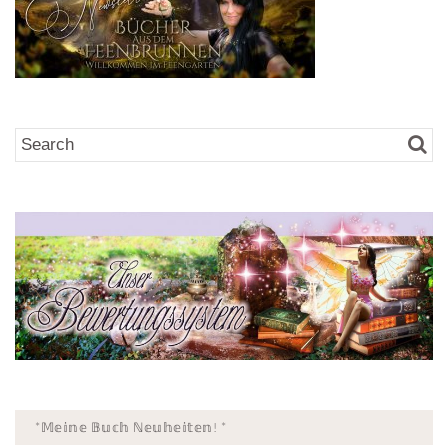
*𝕄𝕖𝕚𝕟𝕖 𝔹𝕦𝕔𝕙 ℕ𝕖𝕦𝕙𝕖𝕚𝕥𝕖𝕟! *