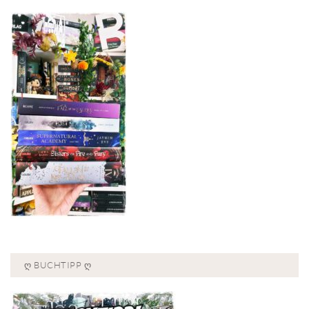
Ღ BUCHTIPP Ღ