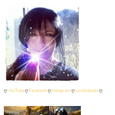
ღ
YouTube
ღ
Facebook
ღ
Instagram
ღ
Lovelybooks
ღ