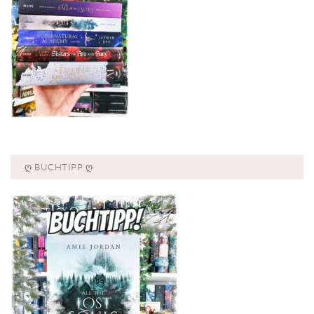
Ღ BUCHTIPP Ღ