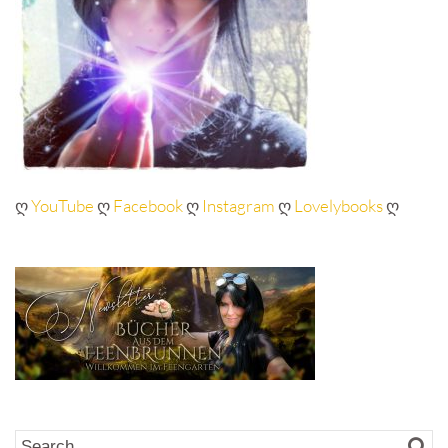
ღ
YouTube
ღ
Facebook
ღ
Instagram
ღ
Lovelybooks
ღ