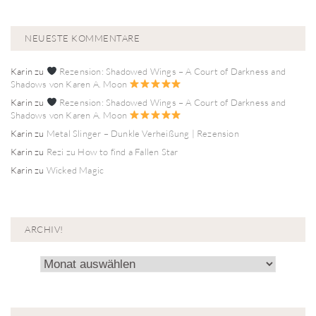
NEUESTE KOMMENTARE
Karin
zu
Rezension: Shadowed Wings – A Court of Darkness and
Shadows von Karen A. Moon
Karin
zu
Rezension: Shadowed Wings – A Court of Darkness and
Shadows von Karen A. Moon
Karin
zu
Metal Slinger – Dunkle Verheißung | Rezension
Karin
zu
Rezi zu How to find a Fallen Star
Karin
zu
Wicked Magic
ARCHIV!
Archiv!