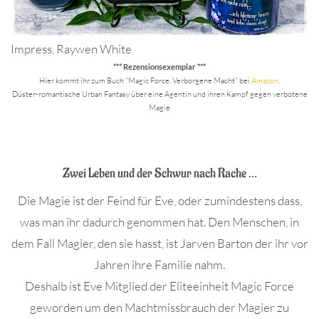
Impress, Raywen White
*** Rezensionsexemplar ***
Hier kommt ihr zum Buch “Magic Force. Verborgene Macht” bei
Amazon
.
Düster-romantische Urban Fantasy über eine Agentin und ihren Kampf gegen verbotene
Magie
.
Zwei Leben und der Schwur nach Rache …
Die Magie ist der Feind für Eve, oder zumindestens dass,
was man ihr dadurch genommen hat. Den Menschen, in
dem Fall Magier, den sie hasst, ist Jarven Barton der ihr vor
Jahren ihre Familie nahm.
Deshalb ist Eve Mitglied der Eliteeinheit Magic Force
geworden um den Machtmissbrauch der Magier zu