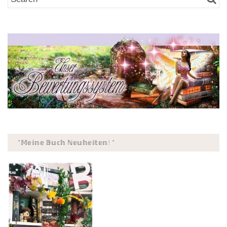
*𝕄𝕖𝕚𝕟𝕖 𝔹𝕦𝕔𝕙 ℕ𝕖𝕦𝕙𝕖𝕚𝕥𝕖𝕟! *