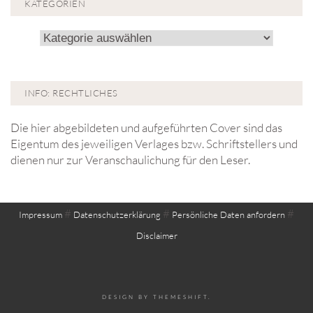
KATEGORIEN
Kategorien
INFO: RECHTLICHES
Die hier abgebildeten und aufgeführten Cover sind das
Eigentum des jeweiligen Verlages bzw. Schriftstellers und
dienen nur zur Veranschaulichung für den Leser.
#
#
#
Impressum
Datenschutzerklärung
Persönliche Daten anfordern
Disclaimer
DESIGN BY
THEMESHIFT
.