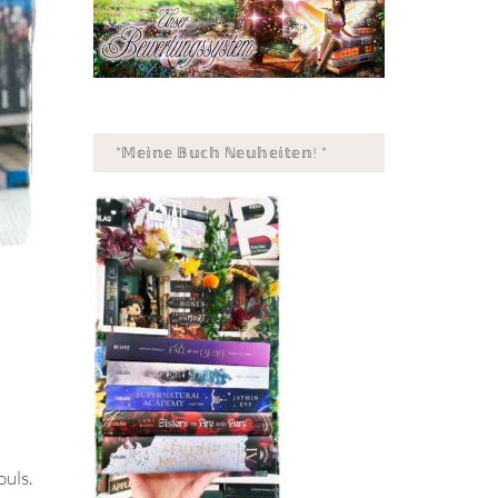
*𝕄𝕖𝕚𝕟𝕖 𝔹𝕦𝕔𝕙 ℕ𝕖𝕦𝕙𝕖𝕚𝕥𝕖𝕟! *
uls.