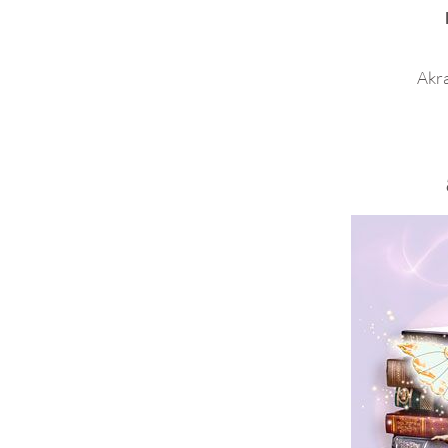
Akra
.