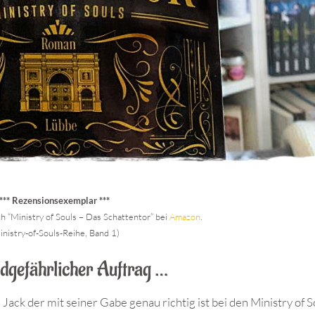
*** Rezensionsexemplar ***
 “Ministry of Souls – Das Schattentor” bei
Amazon
.
inistry-of-Souls-Reihe, Band 1)
dgefährlicher Auftrag …
k der mit seiner Gabe genau richtig ist bei den Ministry of So