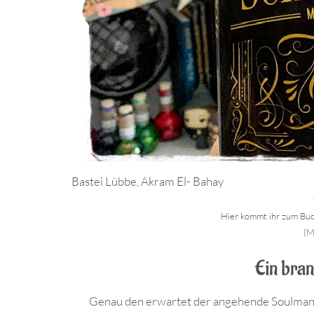
Bastei Lübbe, Akram El- Bahay
Hier kommt ihr zum Buch
(M
Ein bran
Genau den erwartet der angehende Soulman Jac