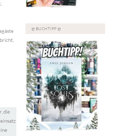
.
Ღ BUCHTIPP Ღ
tsgäste
bricht.
, die
neinsatz
eine