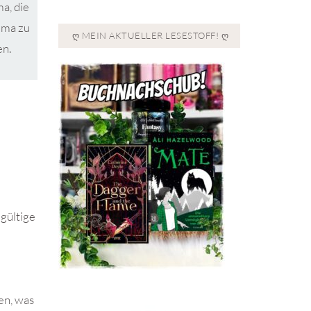
a, die
aima zu
Ღ MEIN AKTUELLER LESESTOFF! Ღ
en.
dgültige
en, was