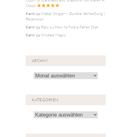
Moon
Karin
zu
Metal Slinger – Dunkle Verheißung |
Rezension
Karin
zu
Rezi zu How to find a Fallen Star
Karin
zu
Wicked Magic
ARCHIV!
Archiv!
KATEGORIEN
Kategorien