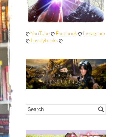
ღ
YouTube
ღ
Facebook
ღ
Instagram
ღ
Lovelybooks
ღ