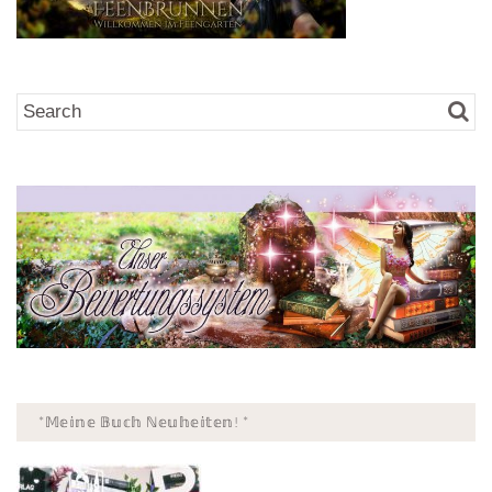
*𝕄𝕖𝕚𝕟𝕖 𝔹𝕦𝕔𝕙 ℕ𝕖𝕦𝕙𝕖𝕚𝕥𝕖𝕟! *