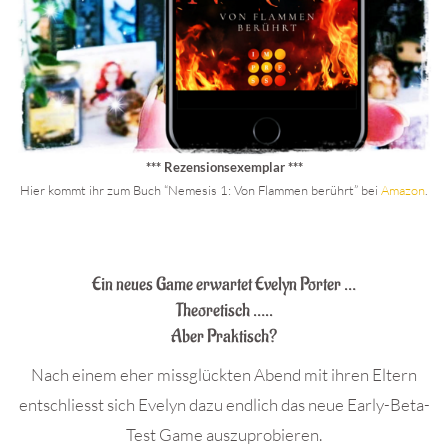
*** Rezensionsexemplar ***
Hier kommt ihr zum Buch “Nemesis 1: Von Flammen berührt” bei
Amazon
.
.
Ein neues Game erwartet Evelyn Porter …
Theoretisch …..
Aber Praktisch?
Nach einem eher missglückten Abend mit ihren Eltern
entschliesst sich Evelyn dazu endlich das neue Early-Beta-
Test Game auszuprobieren.