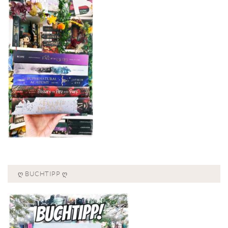
Ღ BUCHTIPP Ღ