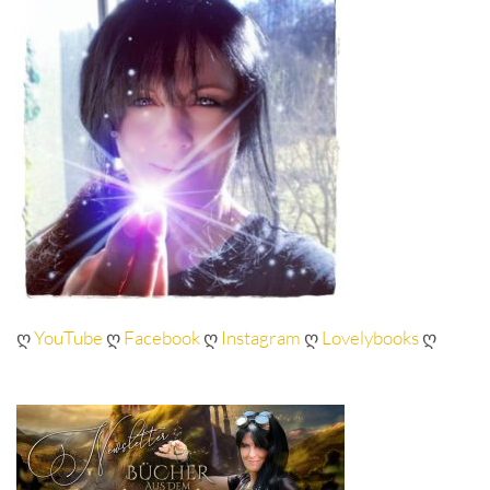
ღ
YouTube
ღ
Facebook
ღ
Instagram
ღ
Lovelybooks
ღ