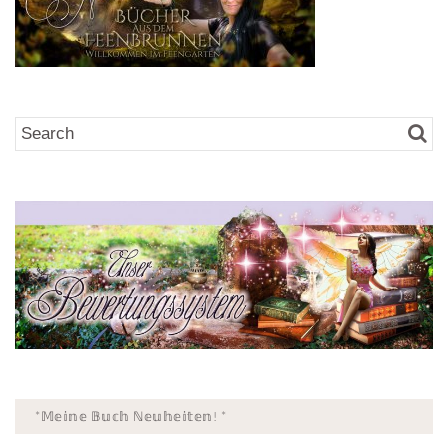
*𝕄𝕖𝕚𝕟𝕖 𝔹𝕦𝕔𝕙 ℕ𝕖𝕦𝕙𝕖𝕚𝕥𝕖𝕟! *