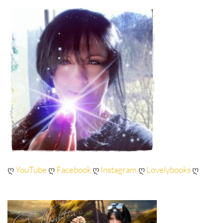
ღ
YouTube
ღ
Facebook
ღ
Instagram
ღ
Lovelybooks
ღ