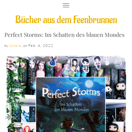
T
O
Bücher aus dem Feenbrunnen
G
G
L
E
Perfect Storms: Im Schatten des blauen Mondes
N
A
Solara
,
Feb. 4, 2022
by
on
V
I
G
A
T
I
O
N