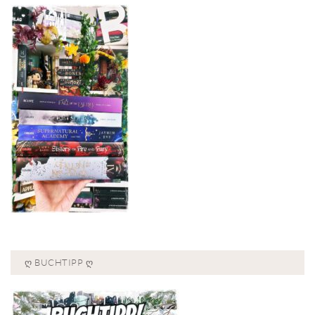
Ღ BUCHTIPP Ღ