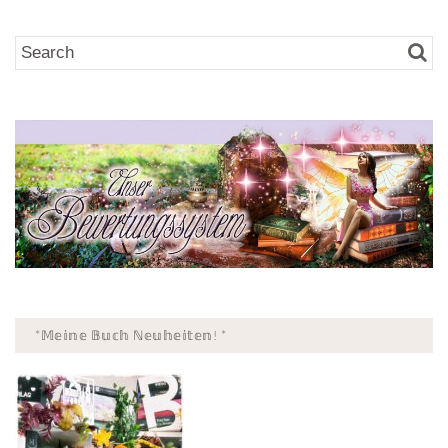
*𝕄𝕖𝕚𝕟𝕖 𝔹𝕦𝕔𝕙 ℕ𝕖𝕦𝕙𝕖𝕚𝕥𝕖𝕟! *