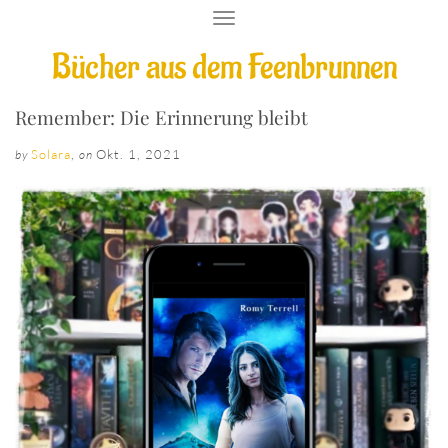
T
O
Bücher aus dem Feenbrunnen
G
G
L
E
Remember: Die Erinnerung bleibt
N
A
Solara
,
Okt. 1, 2021
by
on
V
I
G
A
T
I
O
N