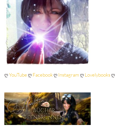
ღ
YouTube
ღ
Facebook
ღ
Instagram
ღ
Lovelybooks
ღ