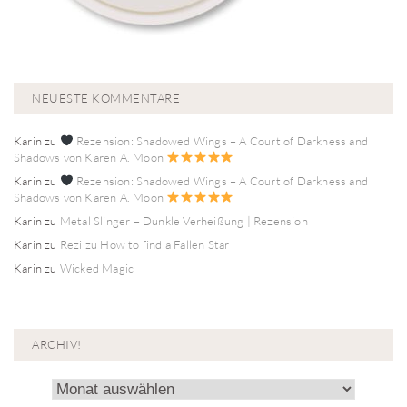
NEUESTE KOMMENTARE
Karin
zu
Rezension: Shadowed Wings – A Court of Darkness and
Shadows von Karen A. Moon
Karin
zu
Rezension: Shadowed Wings – A Court of Darkness and
Shadows von Karen A. Moon
Karin
zu
Metal Slinger – Dunkle Verheißung | Rezension
Karin
zu
Rezi zu How to find a Fallen Star
Karin
zu
Wicked Magic
ARCHIV!
Archiv!