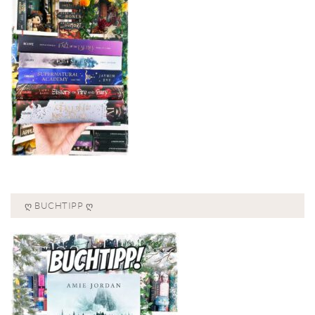
Ღ BUCHTIPP Ღ