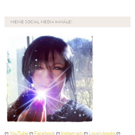
MEINE SOCIAL MEDIA KANÄLE!
ღ
YouTube
ღ
Facebook
ღ
Instagram
ღ
Lovelybooks
ღ