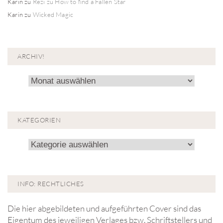
Karin
zu
Rezi zu How to find a Fallen Star
Karin
zu
Wicked Magic
ARCHIV!
Archiv!
KATEGORIEN
Kategorien
INFO: RECHTLICHES
Die hier abgebildeten und aufgeführten Cover sind das
Eigentum des jeweiligen Verlages bzw. Schriftstellers und