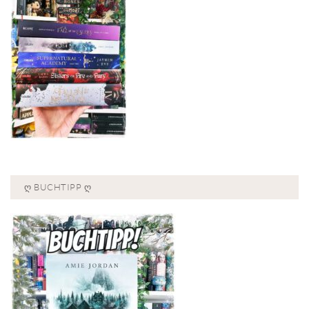
Ღ BUCHTIPP Ღ