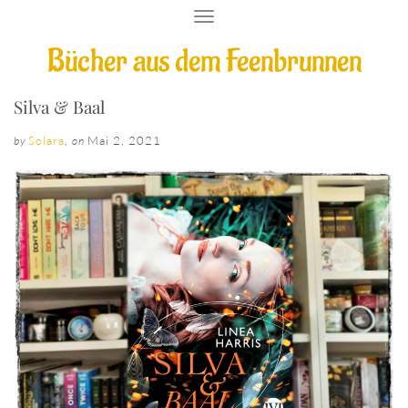
T
O
Bücher aus dem Feenbrunnen
G
G
L
E
Silva & Baal
N
A
Solara
,
Mai 2, 2021
by
on
V
I
G
A
T
I
O
N