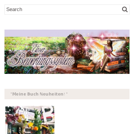
*𝕄𝕖𝕚𝕟𝕖 𝔹𝕦𝕔𝕙 ℕ𝕖𝕦𝕙𝕖𝕚𝕥𝕖𝕟! *