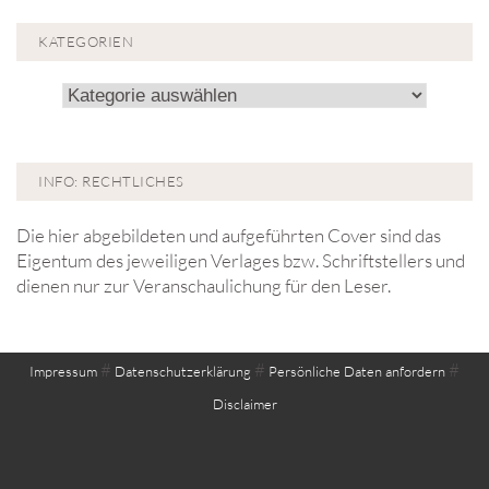
KATEGORIEN
Kategorien
INFO: RECHTLICHES
Die hier abgebildeten und aufgeführten Cover sind das
Eigentum des jeweiligen Verlages bzw. Schriftstellers und
dienen nur zur Veranschaulichung für den Leser.
#
#
#
Impressum
Datenschutzerklärung
Persönliche Daten anfordern
Disclaimer