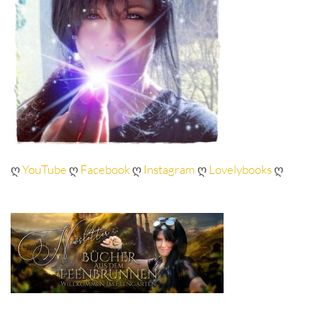
ღ
YouTube
ღ
Facebook
ღ
Instagram
ღ
Lovelybooks
ღ