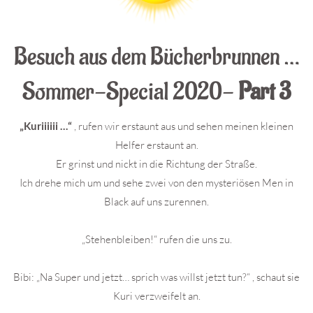
Besuch aus dem Bücherbrunnen …
Sommer-Special 2020-
Part 3
„Kuriiiiii …“
, rufen wir erstaunt aus und sehen meinen kleinen
Helfer erstaunt an.
Er grinst und nickt in die Richtung der Straße.
Ich drehe mich um und sehe zwei von den mysteriösen Men in
Black auf uns zurennen.
„Stehenbleiben!“ rufen die uns zu.
Bibi: „Na Super und jetzt… sprich was willst jetzt tun?“ , schaut sie
Kuri verzweifelt an.