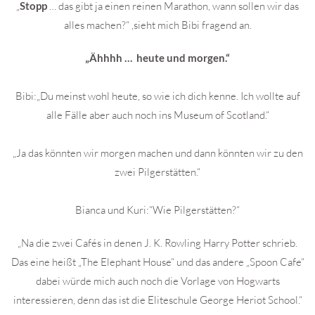
„
Stopp
… das gibt ja einen reinen Marathon, wann sollen wir das
alles machen?“ ,sieht mich Bibi fragend an.
„Ähhhh … heute und morgen.“
Bibi:„Du meinst wohl heute, so wie ich dich kenne. Ich wollte auf
alle Fälle aber auch noch ins Museum of Scotland.“
„Ja das könnten wir morgen machen und dann könnten wir zu den
zwei Pilgerstätten.“
Bianca und Kuri:“Wie Pilgerstätten?“
„Na die zwei Cafés in denen J. K. Rowling Harry Potter schrieb.
Das eine heißt „The Elephant House“ und das andere „Spoon Cafe“
dabei würde mich auch noch die Vorlage von Hogwarts
interessieren, denn das ist die Eliteschule George Heriot School.“