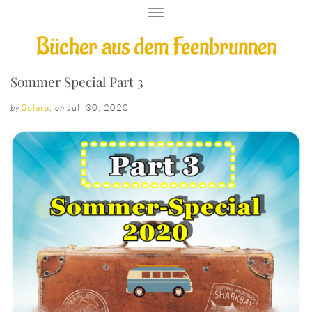
T
O
Bücher aus dem Feenbrunnen
G
G
L
E
Sommer Special Part 3
N
A
Solara
,
Juli 30, 2020
by
on
V
I
G
A
T
I
O
N