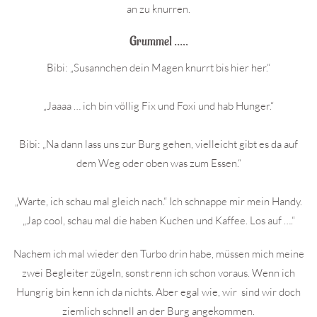
an zu knurren.
Grummel …..
Bibi: „Susannchen dein Magen knurrt bis hier her.“
„Jaaaa … ich bin völlig Fix und Foxi und hab Hunger.“
Bibi: „Na dann lass uns zur Burg gehen, vielleicht gibt es da auf
dem Weg oder oben was zum Essen.“
„Warte, ich schau mal gleich nach.“ Ich schnappe mir mein Handy.
„Jap cool, schau mal die haben Kuchen und Kaffee. Los auf ….“
Nachem ich mal wieder den Turbo drin habe, müssen mich meine
zwei Begleiter zügeln, sonst renn ich schon voraus. Wenn ich
Hungrig bin kenn ich da nichts. Aber egal wie, wir sind wir doch
ziemlich schnell an der Burg angekommen.