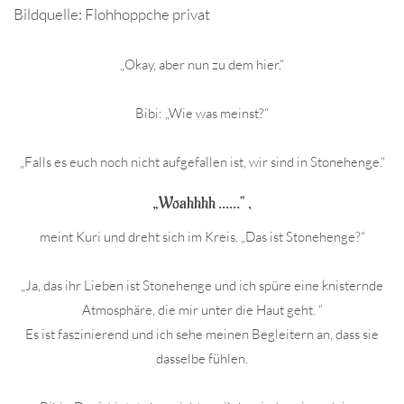
Bildquelle: Flohhoppche privat
„Okay, aber nun zu dem hier.“
Bibi: „Wie was meinst?“
„Falls es euch noch nicht aufgefallen ist, wir sind in Stonehenge.“
„Woahhhh ……“ ,
meint Kuri und dreht sich im Kreis. „Das ist Stonehenge?“
„Ja, das ihr Lieben ist Stonehenge und ich spüre eine knisternde
Atmosphäre, die mir unter die Haut geht. “
Es ist faszinierend und ich sehe meinen Begleitern an, dass sie
dasselbe fühlen.