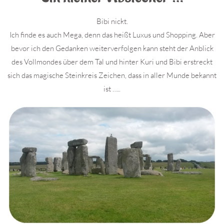
Bibi nickt.
Ich finde es auch Mega, denn das heißt Luxus und Shopping. Aber
bevor ich den Gedanken weiterverfolgen kann steht der Anblick
des Vollmondes über dem Tal und hinter Kuri und Bibi erstreckt
sich das magische Steinkreis Zeichen, dass in aller Munde bekannt
ist …..