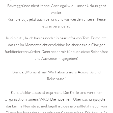
Beweggründe nicht kenne. Aber egal wie – unser Urlaub geht
weiter.
Kuri bleibt ja jetzt auch bei uns und wir werden unserer Reise
etwas verändern.“
Kuri nickt. „Ja ich hab da noch ein paar Infos von Tom. Er meinte,
dass er im Moment nicht erreichbar ist, aber das die Charger
funktionieren würden. Dann hat er mir für euch diese Reisepässe
und Ausweise mitgegeben.“
Bianca: „Moment mal. Wir haben unsere Ausweiße und
Reisepässe.“
Kuri: „Ja klar … das ist es ja nicht. Die Kerle sind von einer
Organisation namens WKO. Die haben ein Überwachungssystem
das bis ins Kleinste ausgeklügelt ist, deshalb solltet ihr euch von
Flughäfen fernhalten und mit dem Carger reisen. Die Ausweiße