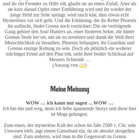
und ihr ein Fremder zu Hilfe eilt, glaubt sie an einen Zufall. Aber als
sie kurz darauf Opfer einer Entführung wird und ihr wieder der
junge Held zur Seite springt, wird rasch klar, dass etwas echt
Mysteriöses vor sich geht. Und die Erklärung, die ihr Retter Phoenix
ihr auftischt, findet Genna noch verrückter: Die sie verfolgende
Gang gehöre den
Soul Hunters
an, einer finsteren Sekte, die hinter
Gennas Seele her sei, um sie zu zerstören und damit die Welt ihrer
Menschlichkeit zu berauben. Phoenix behauptet, ihr Guardian und
Gennas einzige Rettung zu sein. Doch als plötzlich ein weiterer
mächtiger Feind auf den Plan tritt, steht ihrer beider Schicksal auf
Messers Schneide …
(Auszug von
cbj
)
.
Meine Meinung
WOW … ich kann nur sagen …WOW …
Ich bin hin und weg, denn ich liebe spannende Storys und diese hier
ist Mega gelungen.
Zum einen, der mysteriöse Kult der schon im Jahr 2500 v. Chr. sein
Unwesen trieb, jagt einem Gänsehaut ein, da sie absolut skrupellos
sind. Zum anderen, wird man in die Gegenwart zu Genna