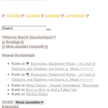
ღ
YouTube
ღ
Facebook
ღ
Instagram
ღ
Lovelybooks
ღ
*𝕄𝕖𝕚𝕟𝕖 𝔹𝕦𝕔𝕙 ℕ𝕖𝕦𝕙𝕖𝕚𝕥𝕖𝕟! *
ღ Buchtipp ღ
ღ Mein aktueller Lesestoff! ღ
Neueste Kommentare
Karin
zu
🖤 Rezension: Shadowed Wings – A Court of
Darkness and Shadows von Karen A. Moon ⭐⭐⭐⭐⭐
Karin
zu
🖤 Rezension: Shadowed Wings – A Court of
Darkness and Shadows von Karen A. Moon ⭐⭐⭐⭐⭐
Karin
zu
Metal Slinger – Dunkle Verheißung | Rezension
Karin
zu
Rezi zu How to find a Fallen Star
Karin
zu
Wicked Magic
Archiv!
Archiv!
Kategorien