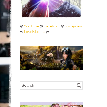
ღ
YouTube
ღ
Facebook
ღ
Instagram
ღ
Lovelybooks
ღ