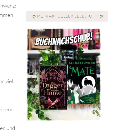
Schwanz:
sammen
Ღ MEIN AKTUELLER LESESTOFF! Ღ
r viel
 einem
gen und