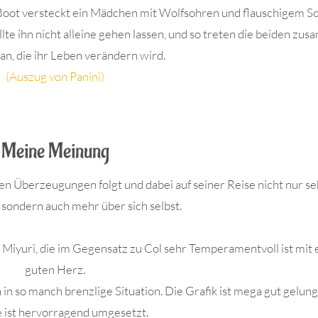
em Boot versteckt ein Mädchen mit Wolfsohren und flauschigem 
lte ihn nicht alleine gehen lassen, und so treten die beiden zu
 an, die ihr Leben verändern wird.
(Auszug von Panini)
Meine Meinung
en Überzeugungen folgt und dabei auf seiner Reise nicht nur seh
 sondern auch mehr über sich selbst.
 Miyuri, die im Gegensatz zu Col sehr Temperamentvoll ist mit
guten Herz.
in so manch brenzlige Situation. Die Grafik ist mega gut gelun
e ist hervorragend umgesetzt.