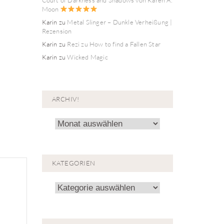
Moon
Karin
zu
Metal Slinger – Dunkle Verheißung |
Rezension
Karin
zu
Rezi zu How to find a Fallen Star
Karin
zu
Wicked Magic
ARCHIV!
Archiv!
KATEGORIEN
Kategorien