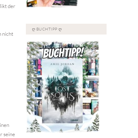
ikt der
Ღ BUCHTIPP Ღ
 nicht
einen
r seine