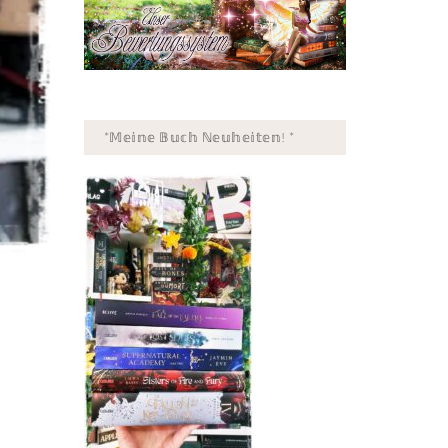
*𝕄𝕖𝕚𝕟𝕖 𝔹𝕦𝕔𝕙 ℕ𝕖𝕦𝕙𝕖𝕚𝕥𝕖𝕟! *