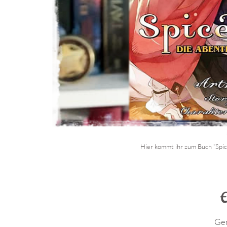
Hier kommt ihr zum Buch “Spic
.
E
Gen