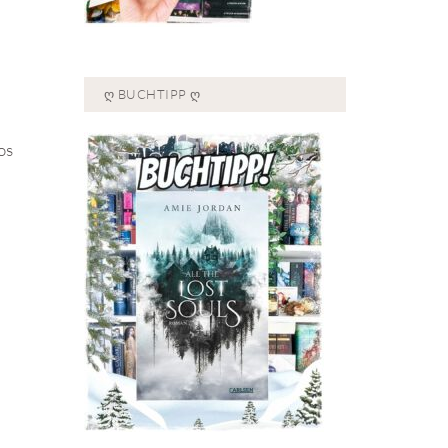
Ღ BUCHTIPP Ღ
os