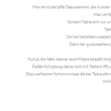
Man lernt die taffe Tasha kennen, die in ein
Man verfo
So kann Tasha sich nur 
Tash
Sie hat Selbstbewusstsei
Dann der gutaussehende
Nun ja, die Idee, dass er auch Magie begabt ist 
Gefährlich genug das er sich mit Tasha trifft
Dazu seltsame Vorkommnisse die bei Tasha alle Al
mich
.