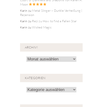
Moon
Karin
zu
Metal Slinger – Dunkle Verheißung |
Rezension
Karin
zu
Rezi zu How to find a Fallen Star
Karin
zu
Wicked Magic
ARCHIV!
Archiv!
KATEGORIEN
Kategorien