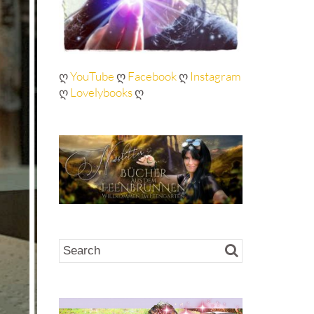
ღ
YouTube
ღ
Facebook
ღ
Instagram
ღ
Lovelybooks
ღ