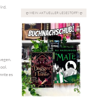
ird.
Ღ MEIN AKTUELLER LESESTOFF! Ღ
swegen.
ool.
onnte es