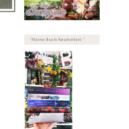
*𝕄𝕖𝕚𝕟𝕖 𝔹𝕦𝕔𝕙 ℕ𝕖𝕦𝕙𝕖𝕚𝕥𝕖𝕟! *