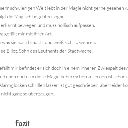
er sehr schwierigen Welt lebt in der Magie nicht gerne gesehen w
lgt die Magisch begabten sogar.
unerkannt bewegen und muss höllisch aufpassen.
a gefällt mir mit ihrer Art.
n was sie auch braucht und weiß sich zu wehren.
e Elliot, Sohn des Leutnants der Stadtwache.
gefällt mir, befindet er sich doch in einem inneren Zwiespalt de
 und dann noch um diese Magie beherrschen zu lernen ist schon c
armglocken schrillen lassen ist gut geschrieben, aber leider k
 nicht ganz so überzeugen.
Fazit