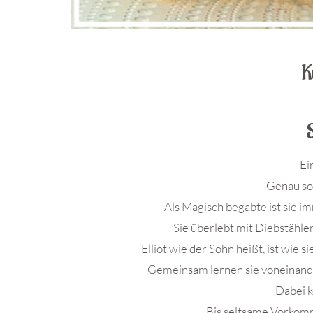
K
Ei
Genau sol
Als Magisch begabte ist sie i
Sie überlebt mit Diebstählen
Elliot wie der Sohn heißt, ist wie s
Gemeinsam lernen sie voneinand
Dabei k
Bis seltsame Vorkomm