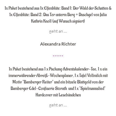
1x Paket bestehend aus 1x Elfenblüte: Band 1: Der Wald der Schatten &
1x Elfenblüte: Band 2: Das Tor unterm Berg + Duschgel von Julia
Kathrin Knoll (auf Wunsch signiert)
geht an …
Alexandra Richter
******
1x Paket bestehend aus
1 x Packung Adventskalender-Tee, 1 x ein
immerwährender Abreiß-Wochenplaner, 1 x Tafel Vollmilch mit
Motiv “Bamberger Reiter” und ein bitzele Blattgold von der
Bamberger Edel-Confiserie Storath und 1 x “Spielmannslied”
Hardcover mit Lesebändchen
geht an …