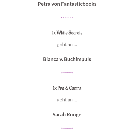
Petra von Fantasticbooks
******
1x White Secrets
geht an …
Bianca v. Buchimpuls
******
1x Pro & Contra
geht an …
Sarah Runge
******