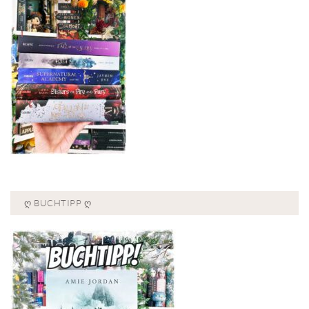
Ღ BUCHTIPP Ღ