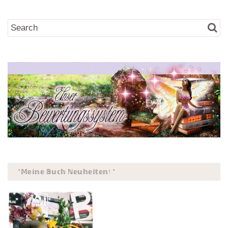
*𝕄𝕖𝕚𝕟𝕖 𝔹𝕦𝕔𝕙 ℕ𝕖𝕦𝕙𝕖𝕚𝕥𝕖𝕟! *