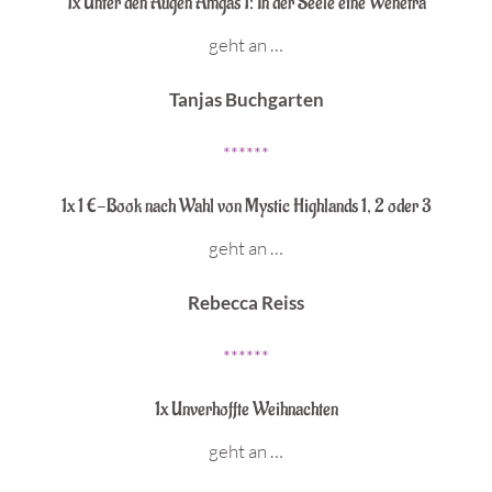
1x Unter den Augen Amgas 1: In der Seele eine Wenetra
geht an …
Tanjas Buchgarten
******
1x 1 E-Book nach Wahl von Mystic Highlands 1, 2 oder 3
geht an …
Rebecca Reiss
******
1x Unverhoffte Weihnachten
geht an …