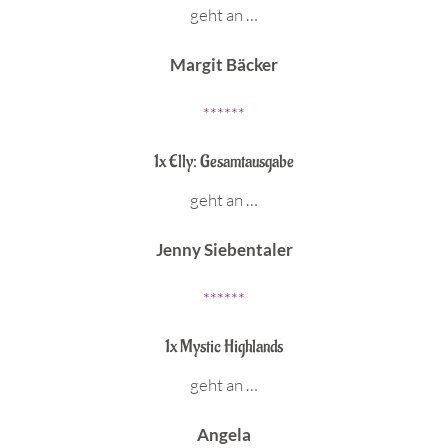
geht an …
Margit Bäcker
******
1x Elly: Gesamtausgabe
geht an …
Jenny Siebentaler
******
1x Mystic Highlands
geht an …
Angela