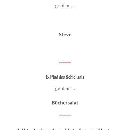
geht an …
Steve
******
1x Pfad des Schicksals
geht an …
Büchersalat
******