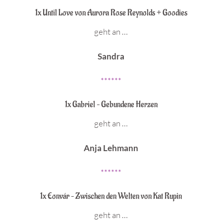
1x Until Love von Aurora Rose Reynolds + Goodies
geht an …
Sandra
******
1x Gabriel – Gebundene Herzen
geht an …
Anja Lehmann
******
1x Eonvár – Zwischen den Welten von Kat Rupin
geht an …