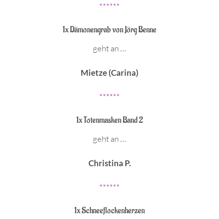
******
1x Dämonengrab von Jörg Benne
geht an …
Mietze (Carina)
******
1x Totenmasken Band 2
geht an …
Christina P.
******
1x Schneeflockenherzen