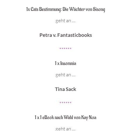
1x Cats Bestimmung: Die Wächter von Sisong
geht an …
Petra v. Fantasticbooks
******
1 x Insomnia
geht an …
Tina Sack
******
1 x 1 eBook nach Wahl von Kay Noa
geht an …