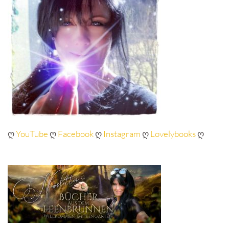
ღ
YouTube
ღ
Facebook
ღ
Instagram
ღ
Lovelybooks
ღ