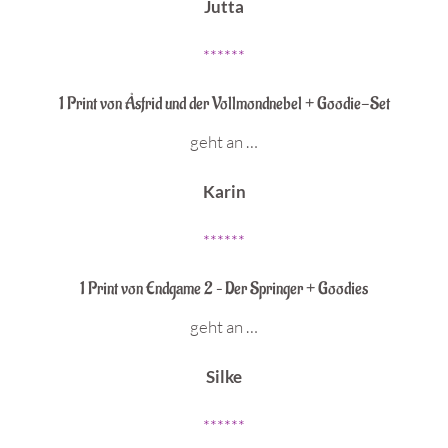
Jutta
******
1 Print von Åsfrid und der Vollmondnebel + Goodie-Set
geht an …
Karin
******
1 Print von Endgame 2 – Der Springer + Goodies
geht an …
Silke
******