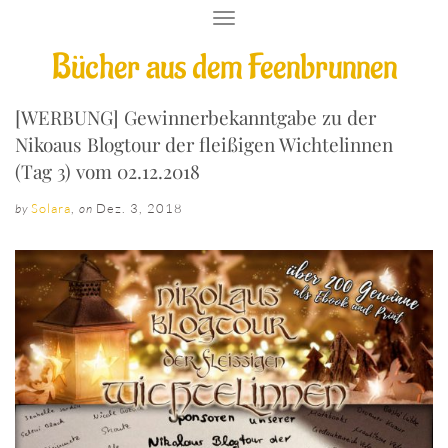
T
O
Bücher aus dem Feenbrunnen
G
G
L
E
[WERBUNG] Gewinnerbekanntgabe zu der
N
Nikoaus Blogtour der fleißigen Wichtelinnen
A
V
(Tag 3) vom 02.12.2018
I
G
Solara
,
Dez. 3, 2018
by
on
A
T
I
O
N