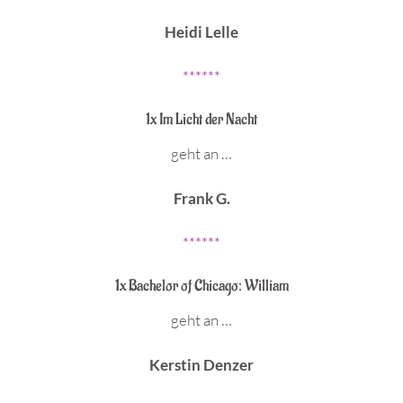
Heidi Lelle
******
1x Im Licht der Nacht
geht an …
Frank G.
******
1x Bachelor of Chicago: William
geht an …
Kerstin Denzer