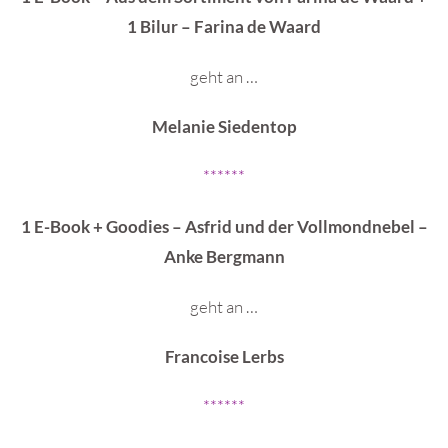
1 Bilur – Farina de Waard
geht an …
Melanie Siedentop
******
1 E-Book + Goodies – Asfrid und der Vollmondnebel –
Anke Bergmann
geht an …
Francoise Lerbs
******