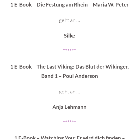
1 E-Book – Die Festung am Rhein – Maria W. Peter
geht an …
Silke
******
1 E-Book – The Last Viking: Das Blut der Wikinger,
Band 1 – Poul Anderson
geht an …
Anja Lehmann
******
1 E-Book – Watching You: Er wird dich finden –