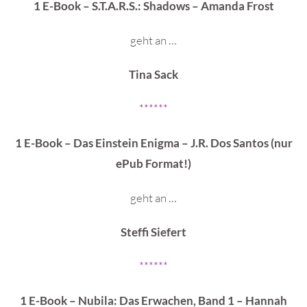
1 E-Book – S.T.A.R.S.: Shadows – Amanda Frost
geht an …
Tina Sack
******
1 E-Book – Das Einstein Enigma – J.R. Dos Santos (nur
ePub Format!)
geht an …
Steffi Siefert
******
1 E-Book – Nubila: Das Erwachen, Band 1 – Hannah