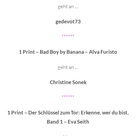
geht an …
gedevot73
******
1 Print – Bad Boy by Banana – Alva Furisto
geht an …
Christine Sonek
******
1 Print – Der Schlüssel zum Tor: Erkenne, wer du bist,
Band 1 – Eva Seith