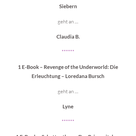
Siebern
geht an …
Claudia B.
******
1 E-Book – Revenge of the Underworld: Die
Erleuchtung – Loredana Bursch
geht an …
Lyne
******