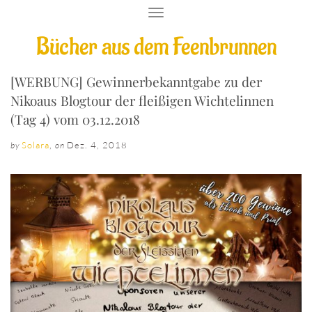
T
O
Bücher aus dem Feenbrunnen
G
G
L
E
[WERBUNG] Gewinnerbekanntgabe zu der
N
Nikoaus Blogtour der fleißigen Wichtelinnen
A
V
(Tag 4) vom 03.12.2018
I
G
Solara
,
Dez. 4, 2018
by
on
A
T
I
O
N