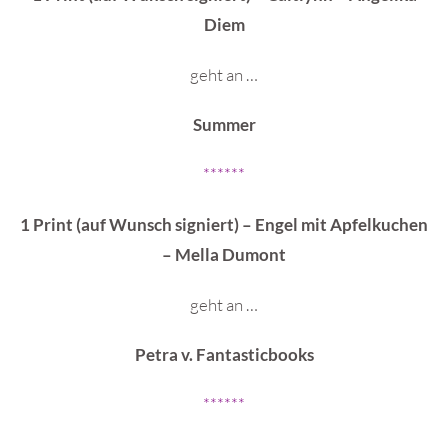
Diem
geht an …
Summer
******
1 Print (auf Wunsch signiert) – Engel mit Apfelkuchen
– Mella Dumont
geht an …
Petra v. Fantasticbooks
******