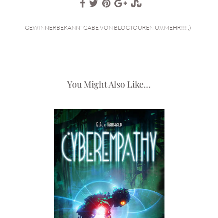
GEWINNERBEKANNTGABE VON BLOGTOUREN U.V.MEHR!!! ;)
You Might Also Like...