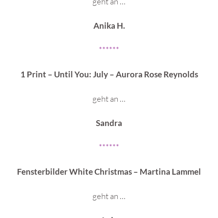
geht an …
Anika H.
******
1 Print – Until You: July – Aurora Rose Reynolds
geht an …
Sandra
******
Fensterbilder White Christmas – Martina Lammel
geht an …