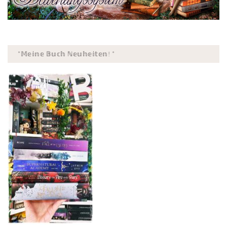
*𝕄𝕖𝕚𝕟𝕖 𝔹𝕦𝕔𝕙 ℕ𝕖𝕦𝕙𝕖𝕚𝕥𝕖𝕟! *