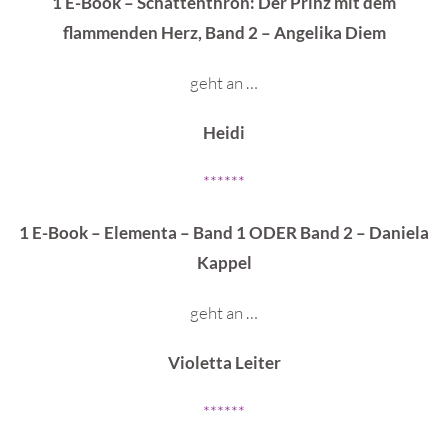
1 E-Book – Schattenthron: Der Prinz mit dem
flammenden Herz, Band 2 – Angelika Diem
geht an …
Heidi
******
1 E-Book – Elementa – Band 1 ODER Band 2 – Daniela
Kappel
geht an …
Violetta Leiter
******