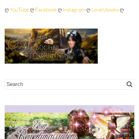
ღ
YouTube
ღ
Facebook
ღ
Instagram
ღ
Lovelybooks
ღ