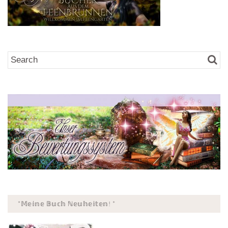
*𝕄𝕖𝕚𝕟𝕖 𝔹𝕦𝕔𝕙 ℕ𝕖𝕦𝕙𝕖𝕚𝕥𝕖𝕟! *