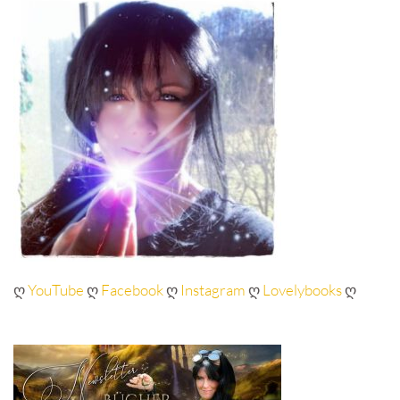
ღ
YouTube
ღ
Facebook
ღ
Instagram
ღ
Lovelybooks
ღ