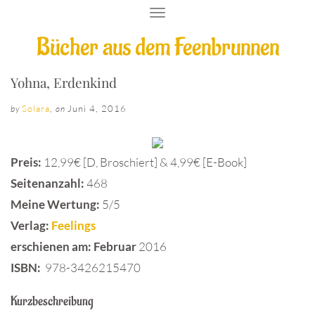
T
O
Bücher aus dem Feenbrunnen
G
G
L
E
Yohna, Erdenkind
N
A
Solara
,
Juni 4, 2016
by
on
V
I
G
A
Preis:
12,99€ [D, Broschiert] & 4,99€ [E-Book]
T
I
Seitenanzahl:
468
O
Meine Wertung:
5/5
N
Verlag:
Feelings
erschienen am: Februar
2016
ISBN:
978-3426215470
Kurzbeschreibung