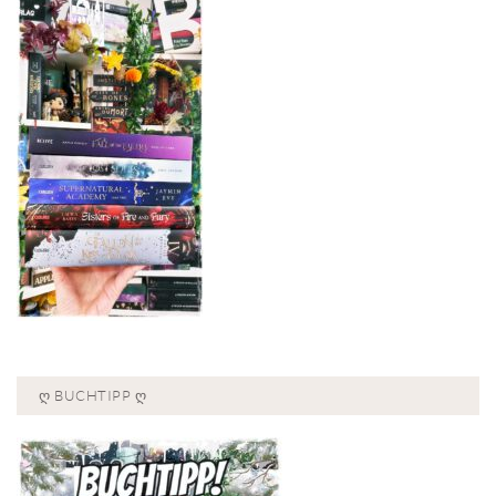
Ღ BUCHTIPP Ღ