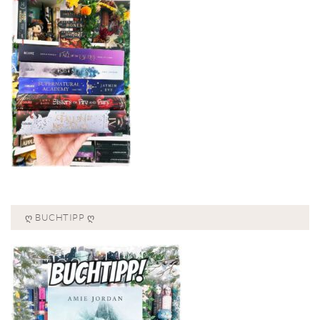
Ღ BUCHTIPP Ღ