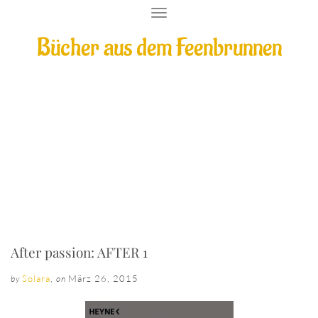
T
O
Bücher aus dem Feenbrunnen
G
G
L
E
N
A
V
I
After passion: AFTER 1
G
A
T
I
O
N
After passion: AFTER 1
Solara
,
März 26, 2015
by
on