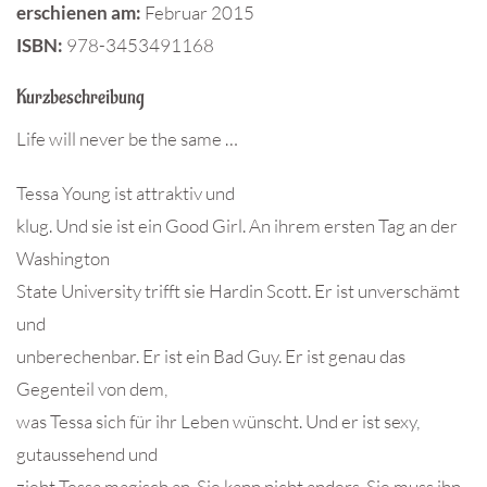
erschienen am:
Februar 2015
ISBN
:
978-3453491168
Kurzbeschreibung
Life will never be the same …
Tessa Young ist attraktiv und
klug. Und sie ist ein Good Girl. An ihrem ersten Tag an der
Washington
State University trifft sie Hardin Scott. Er ist unverschämt
und
unberechenbar. Er ist ein Bad Guy. Er ist genau das
Gegenteil von dem,
was Tessa sich für ihr Leben wünscht. Und er ist sexy,
gutaussehend und
zieht Tessa magisch an. Sie kann nicht anders. Sie muss ihn