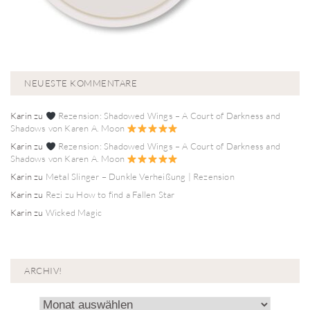
NEUESTE KOMMENTARE
Karin
zu
Rezension: Shadowed Wings – A Court of Darkness and
Shadows von Karen A. Moon
Karin
zu
Rezension: Shadowed Wings – A Court of Darkness and
Shadows von Karen A. Moon
Karin
zu
Metal Slinger – Dunkle Verheißung | Rezension
Karin
zu
Rezi zu How to find a Fallen Star
Karin
zu
Wicked Magic
ARCHIV!
Archiv!