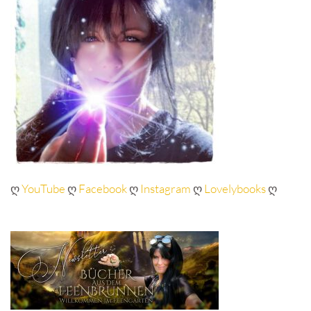
ღ
YouTube
ღ
Facebook
ღ
Instagram
ღ
Lovelybooks
ღ