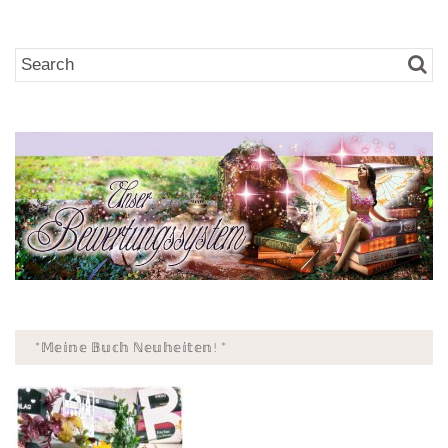
*𝕄𝕖𝕚𝕟𝕖 𝔹𝕦𝕔𝕙 ℕ𝕖𝕦𝕙𝕖𝕚𝕥𝕖𝕟! *