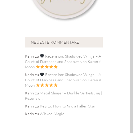
NEUESTE KOMMENTARE
Karin
zu
Rezension: Shadowed Wings – A
Court of Darkness and Shadows von Karen A.
Moon
Karin
zu
Rezension: Shadowed Wings – A
Court of Darkness and Shadows von Karen A.
Moon
Karin
zu
Metal Slinger – Dunkle Verheißung |
Rezension
Karin
zu
Rezi zu How to find a Fallen Star
Karin
zu
Wicked Magic