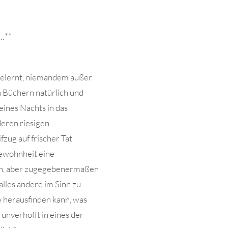
…**
 gelernt, niemandem außer
n Büchern natürlich und
 eines Nachts in das
deren riesigen
fzug auf frischer Tat
ewohnheit eine
en, aber zugegebenermaßen
alles andere im Sinn zu
e herausfinden kann, was
 unverhofft in eines der