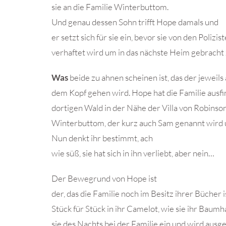
sie an die Familie Winterbuttom.
Und genau dessen Sohn trifft Hope damals und
er setzt sich für sie ein, bevor sie von den Polizi
verhaftet wird um in das nächste Heim gebracht
Was
beide zu ahnen scheinen ist, das der jeweil
dem Kopf gehen wird. Hope hat die Familie ausfi
dortigen Wald in der Nähe der Villa von Robinso
Winterbuttom, der kurz auch Sam genannt wird un
Nun denkt ihr bestimmt, ach
wie süß, sie hat sich in ihn verliebt, aber nein…
Der Bewegrund von Hope ist
der, das die Familie noch im Besitz ihrer Bücher i
Stück für Stück in ihr Camelot, wie sie ihr Baum
sie des Nachts bei der Familie ein und wird aus