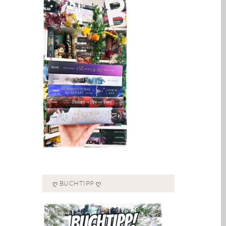
Ღ BUCHTIPP Ღ