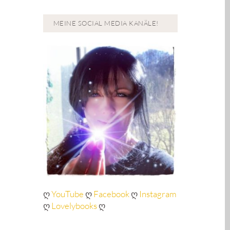
MEINE SOCIAL MEDIA KANÄLE!
ღ
YouTube
ღ
Facebook
ღ
Instagram
ღ
Lovelybooks
ღ