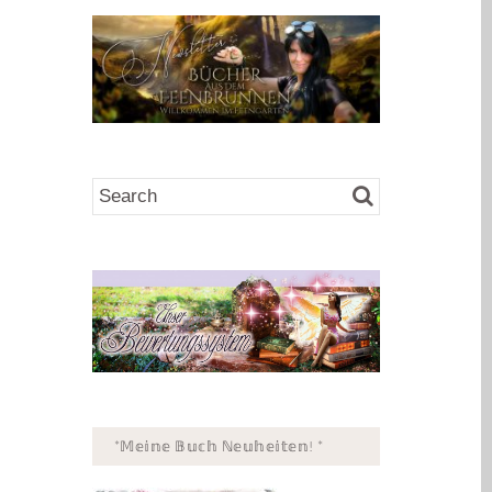
*𝕄𝕖𝕚𝕟𝕖 𝔹𝕦𝕔𝕙 ℕ𝕖𝕦𝕙𝕖𝕚𝕥𝕖𝕟! *