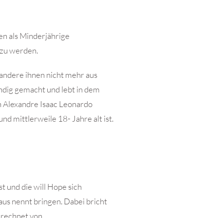
sten als Minderjährige
 zu werden.
s andere ihnen nicht mehr aus
ndig gemacht und lebt in dem
n Alexandre Isaac Leonardo
d mittlerweile 18- Jahre alt ist.
st und die will Hope sich
haus nennt bringen. Dabei bricht
gerechnet von