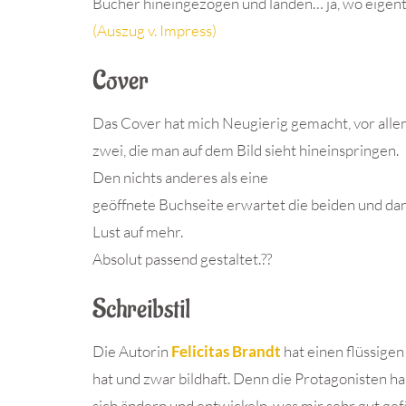
Bücher hineingezogen und landen… ja, wo eigent
(Auszug v. Impress)
Cover
Das Cover hat mich Neugierig gemacht, vor all
zwei, die man auf dem Bild sieht hineinspringen.
Den nichts anderes als eine
geöffnete Buchseite erwartet die beiden und dan
Lust auf mehr.
Absolut passend gestaltet.??
Schreibstil
Die Autorin
Felicitas Brandt
hat einen flüssigen
hat und zwar bildhaft. Denn die Protagonisten 
sich ändern und entwickeln, was mir sehr gut gefä