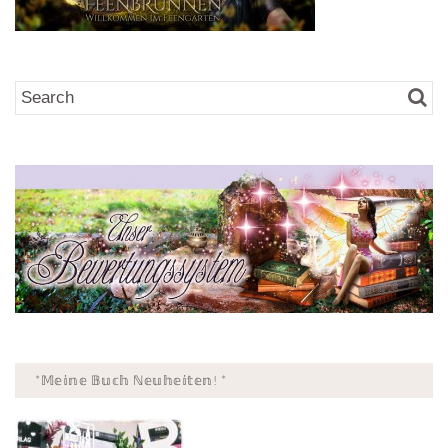
*𝕄𝕖𝕚𝕟𝕖 𝔹𝕦𝕔𝕙 ℕ𝕖𝕦𝕙𝕖𝕚𝕥𝕖𝕟! *