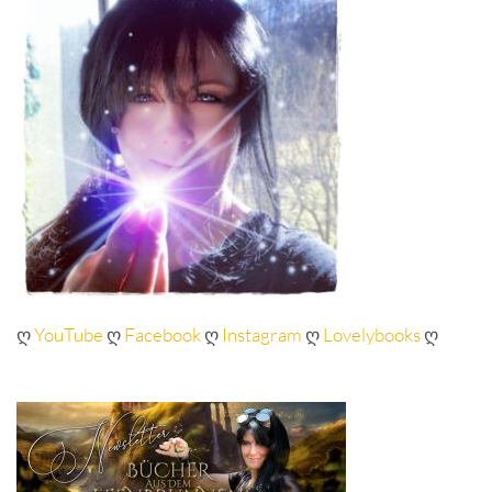
ღ
YouTube
ღ
Facebook
ღ
Instagram
ღ
Lovelybooks
ღ