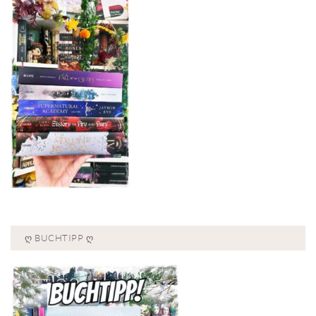
Ღ BUCHTIPP Ღ