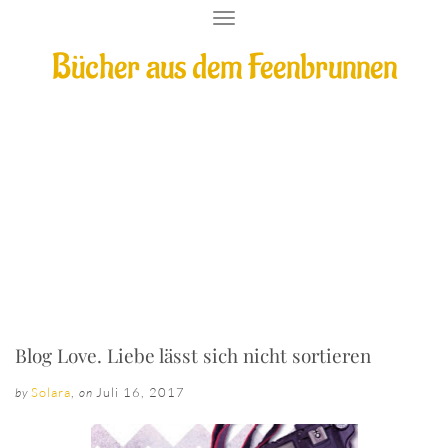
T
O
Bücher aus dem Feenbrunnen
G
G
L
E
N
A
V
I
Blog Love. Liebe lässt sich nicht sortieren
G
A
T
I
O
N
Blog Love. Liebe lässt sich nicht sortieren
Solara
,
Juli 16, 2017
by
on