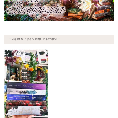
*𝕄𝕖𝕚𝕟𝕖 𝔹𝕦𝕔𝕙 ℕ𝕖𝕦𝕙𝕖𝕚𝕥𝕖𝕟! *