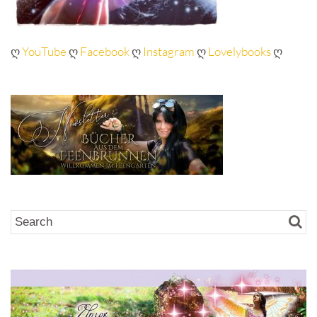
ღ
YouTube
ღ
Facebook
ღ
Instagram
ღ
Lovelybooks
ღ