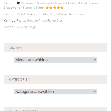
Karin
zu
Rezension: Shadowed Wings – A Court of Darkness and
Shadows von Karen A. Moon
Karin
zu
Metal Slinger – Dunkle Verheißung | Rezension
Karin
zu
Rezi zu How to find a Fallen Star
Karin
zu
Wicked Magic
ARCHIV!
Archiv!
KATEGORIEN
Kategorien