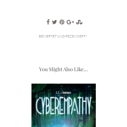
BEWERTET UND REZENSIERT!
You Might Also Like...