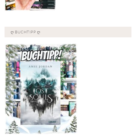
Ღ BUCHTIPP Ღ