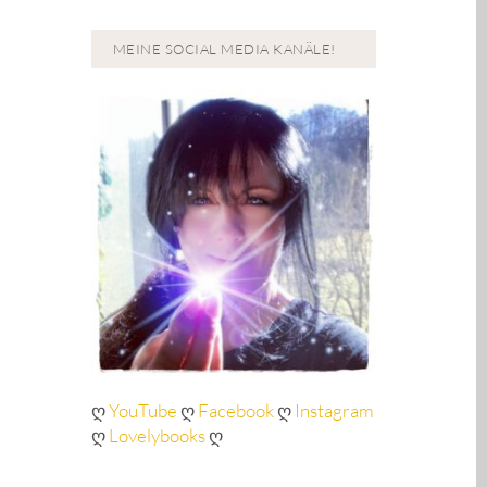
MEINE SOCIAL MEDIA KANÄLE!
ღ
YouTube
ღ
Facebook
ღ
Instagram
ღ
Lovelybooks
ღ