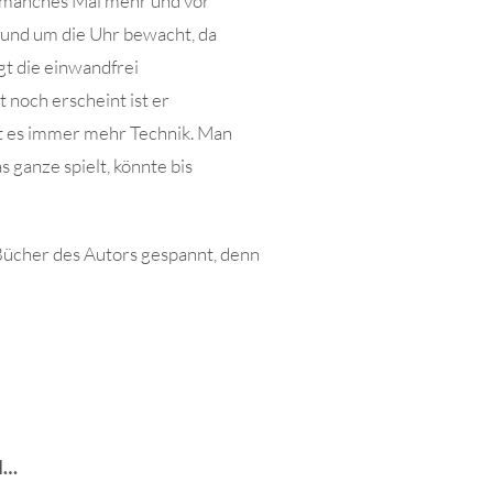
h manches Mal mehr und vor
 rund um die Uhr bewacht, da
gt die einwandfrei
 noch erscheint ist er
ibt es immer mehr Technik. Man
 ganze spielt, könnte bis
Bücher des Autors gespannt, denn
rd…