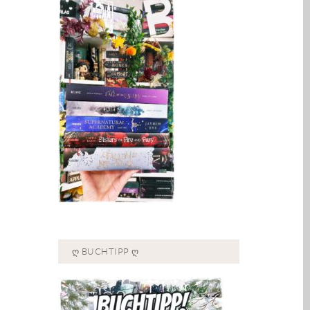
Ღ BUCHTIPP Ღ