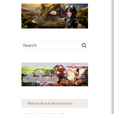
*𝕄𝕖𝕚𝕟𝕖 𝔹𝕦𝕔𝕙 ℕ𝕖𝕦𝕙𝕖𝕚𝕥𝕖𝕟! *