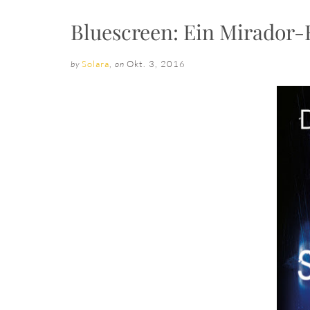
Bluescreen: Ein Mirador
Solara
,
Okt. 3, 2016
by
on