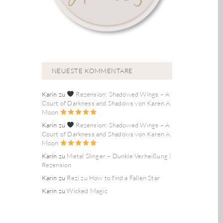
NEUESTE KOMMENTARE
Karin
zu
Rezension: Shadowed Wings – A
Court of Darkness and Shadows von Karen A.
Moon
Karin
zu
Rezension: Shadowed Wings – A
Court of Darkness and Shadows von Karen A.
Moon
Karin
zu
Metal Slinger – Dunkle Verheißung |
Rezension
Karin
zu
Rezi zu How to find a Fallen Star
Karin
zu
Wicked Magic