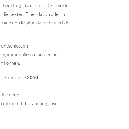
es abverlangt. Und zwar Overworld.
d die besten. Einer davon oder in
 gerade den Regionalwettbewerb in
t entschlossen
bei, immer alles zu posten und
in können.
geles im Jahre
2050
 eine neue
u treiben mit den ahnungslosen.