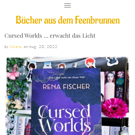
T
O
Bücher aus dem Feenbrunnen
G
G
L
E
Cursed Worlds … erwacht das Licht
N
A
Solara
,
Aug. 20, 2022
by
on
V
I
G
A
T
I
O
N