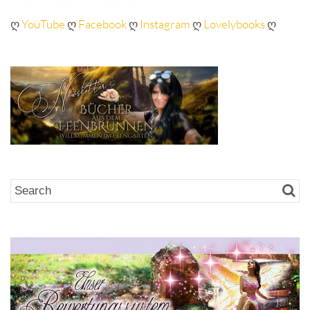
ღ
YouTube
ღ
Facebook
ღ
Instagram
ღ
Lovelybooks
ღ