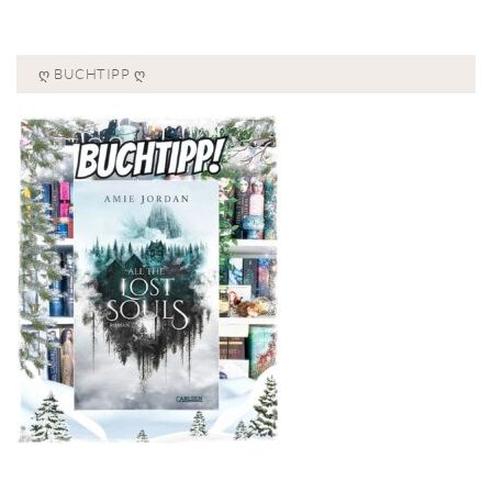
Ღ BUCHTIPP Ღ