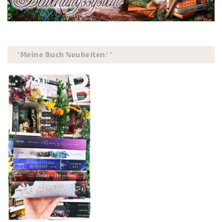
*𝕄𝕖𝕚𝕟𝕖 𝔹𝕦𝕔𝕙 ℕ𝕖𝕦𝕙𝕖𝕚𝕥𝕖𝕟! *