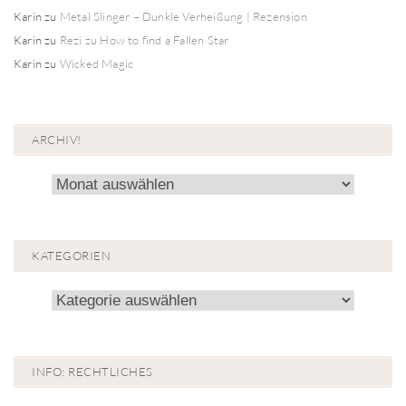
Karin
zu
Metal Slinger – Dunkle Verheißung | Rezension
Karin
zu
Rezi zu How to find a Fallen Star
Karin
zu
Wicked Magic
ARCHIV!
Archiv!
KATEGORIEN
Kategorien
INFO: RECHTLICHES