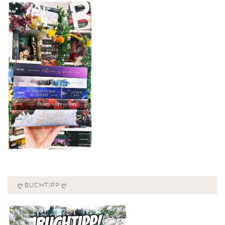
Ღ BUCHTIPP Ღ