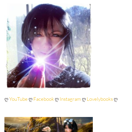
ღ
YouTube
ღ
Facebook
ღ
Instagram
ღ
Lovelybooks
ღ