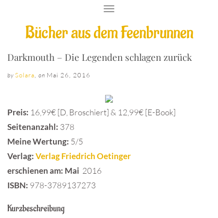
T
O
Bücher aus dem Feenbrunnen
G
G
L
E
Darkmouth – Die Legenden schlagen zurück
N
A
Solara
,
Mai 26, 2016
by
on
V
I
G
A
Preis:
16,99€ [D, Broschiert] & 12,99€ [E-Book]
T
I
Seitenanzahl:
378
O
Meine Wertung:
5/5
N
Verlag:
Verlag Friedrich Oetinger
erschienen am: Mai
2016
ISBN:
978-3789137273
Kurzbeschreibung