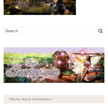
*𝕄𝕖𝕚𝕟𝕖 𝔹𝕦𝕔𝕙 ℕ𝕖𝕦𝕙𝕖𝕚𝕥𝕖𝕟! *