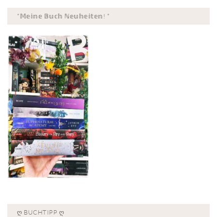
*𝕄𝕖𝕚𝕟𝕖 𝔹𝕦𝕔𝕙 ℕ𝕖𝕦𝕙𝕖𝕚𝕥𝕖𝕟! *
Ღ BUCHTIPP Ღ