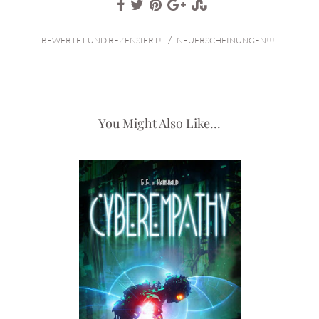
/
BEWERTET UND REZENSIERT!
NEUERSCHEINUNGEN!!!
You Might Also Like...