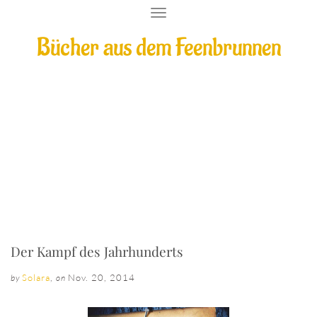
T
O
Bücher aus dem Feenbrunnen
G
G
L
E
N
A
V
I
Der Kampf des Jahrhunderts
G
A
T
I
O
N
Der Kampf des Jahrhunderts
Solara
,
Nov. 20, 2014
by
on