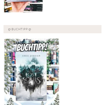
Ღ BUCHTIPP Ღ