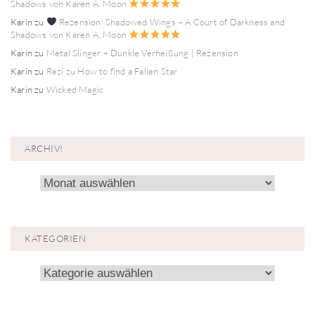
Shadows von Karen A. Moon
Karin
zu
Rezension: Shadowed Wings – A Court of Darkness and
Shadows von Karen A. Moon
Karin
zu
Metal Slinger – Dunkle Verheißung | Rezension
Karin
zu
Rezi zu How to find a Fallen Star
Karin
zu
Wicked Magic
ARCHIV!
Archiv!
KATEGORIEN
Kategorien