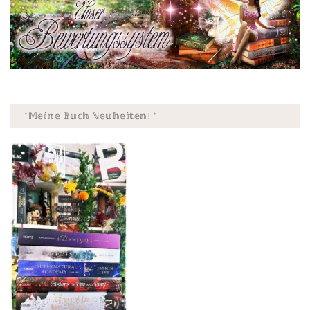
*𝕄𝕖𝕚𝕟𝕖 𝔹𝕦𝕔𝕙 ℕ𝕖𝕦𝕙𝕖𝕚𝕥𝕖𝕟! *