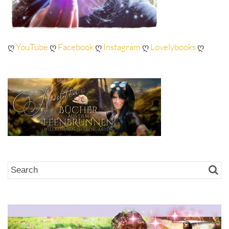
ღ
YouTube
ღ
Facebook
ღ
Instagram
ღ
Lovelybooks
ღ