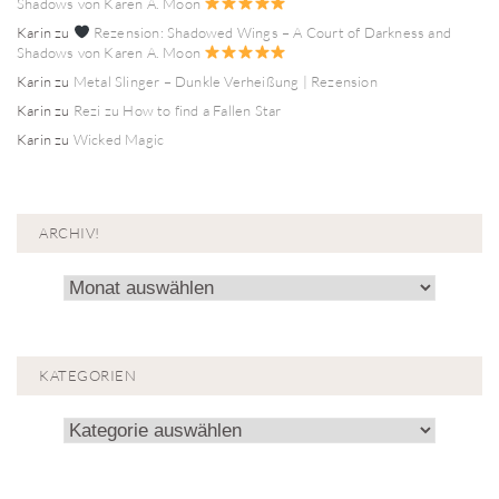
Shadows von Karen A. Moon
Karin
zu
Rezension: Shadowed Wings – A Court of Darkness and
Shadows von Karen A. Moon
Karin
zu
Metal Slinger – Dunkle Verheißung | Rezension
Karin
zu
Rezi zu How to find a Fallen Star
Karin
zu
Wicked Magic
ARCHIV!
Archiv!
KATEGORIEN
Kategorien