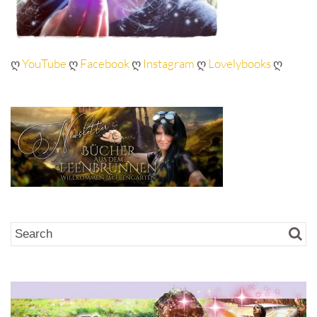
ღ
YouTube
ღ
Facebook
ღ
Instagram
ღ
Lovelybooks
ღ