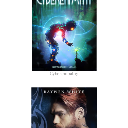
Cyberempathy