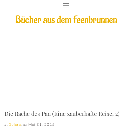
T
O
Bücher aus dem Feenbrunnen
G
G
L
E
N
A
V
Die Rache des Pan (Eine zauberhafte
I
G
Reise, 2)
A
T
I
O
N
Die Rache des Pan (Eine zauberhafte Reise, 2)
Solara
,
Mai 31, 2015
by
on