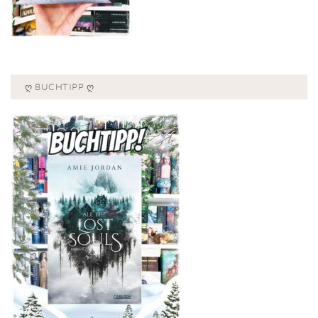
Ღ BUCHTIPP Ღ