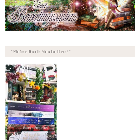
*𝕄𝕖𝕚𝕟𝕖 𝔹𝕦𝕔𝕙 ℕ𝕖𝕦𝕙𝕖𝕚𝕥𝕖𝕟! *