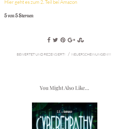
Hier geht es zum 2. Teil bei Amazon
5 von 5 Sternen
/
BEWERTET UND REZENSIERT!
NEUERSCHEINUNGEN!!!
You Might Also Like...