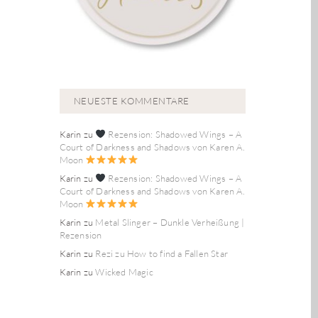
NEUESTE KOMMENTARE
Karin
zu
Rezension: Shadowed Wings – A
Court of Darkness and Shadows von Karen A.
Moon
Karin
zu
Rezension: Shadowed Wings – A
Court of Darkness and Shadows von Karen A.
Moon
Karin
zu
Metal Slinger – Dunkle Verheißung |
Rezension
Karin
zu
Rezi zu How to find a Fallen Star
Karin
zu
Wicked Magic