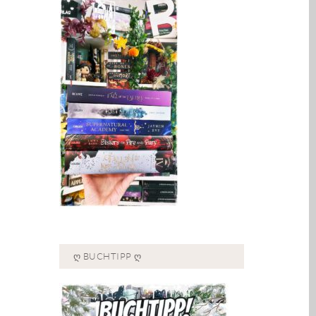
Ღ BUCHTIPP Ღ