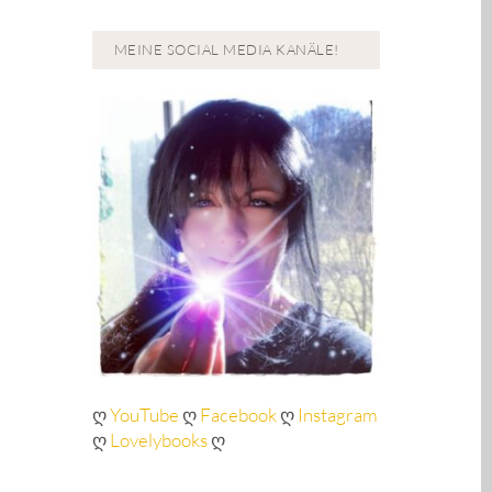
MEINE SOCIAL MEDIA KANÄLE!
ღ
YouTube
ღ
Facebook
ღ
Instagram
ღ
Lovelybooks
ღ