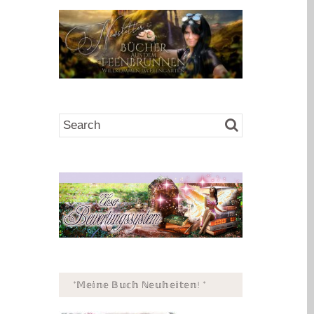
*𝕄𝕖𝕚𝕟𝕖 𝔹𝕦𝕔𝕙 ℕ𝕖𝕦𝕙𝕖𝕚𝕥𝕖𝕟! *