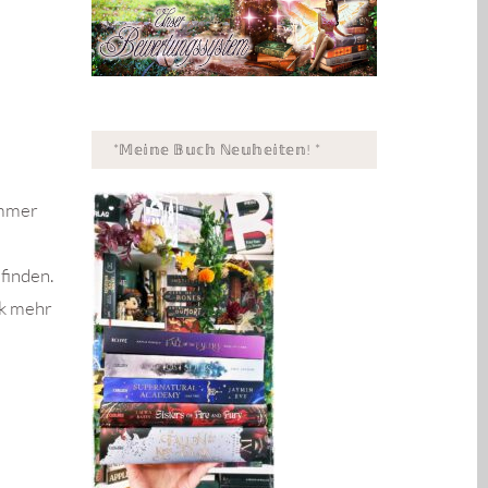
*𝕄𝕖𝕚𝕟𝕖 𝔹𝕦𝕔𝕙 ℕ𝕖𝕦𝕙𝕖𝕚𝕥𝕖𝕟! *
 immer
finden.
ck mehr