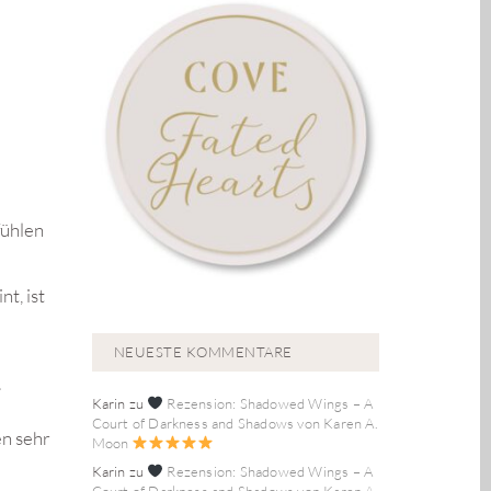
fühlen
t, ist
NEUESTE KOMMENTARE
.
Karin
zu
Rezension: Shadowed Wings – A
Court of Darkness and Shadows von Karen A.
en sehr
Moon
Karin
zu
Rezension: Shadowed Wings – A
Court of Darkness and Shadows von Karen A.