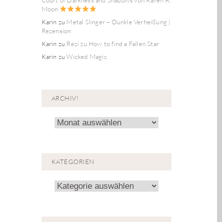
Moon
Karin
zu
Metal Slinger – Dunkle Verheißung |
Rezension
Karin
zu
Rezi zu How to find a Fallen Star
Karin
zu
Wicked Magic
ARCHIV!
Archiv!
KATEGORIEN
Kategorien