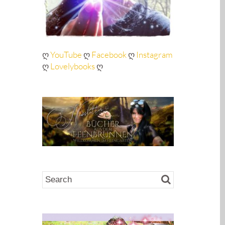
ღ
YouTube
ღ
Facebook
ღ
Instagram
ღ
Lovelybooks
ღ