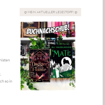
Ღ MEIN AKTUELLER LESESTOFF! Ღ
nisten
.
ch so in