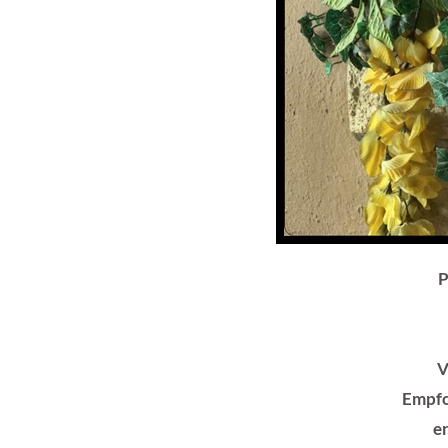
P
V
Empfo
e