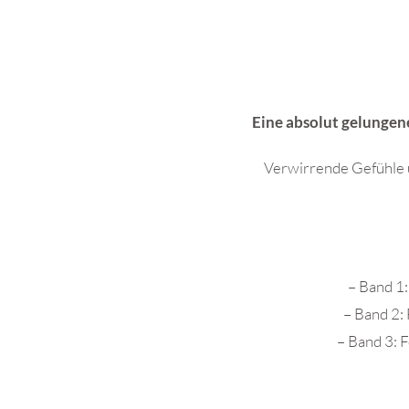
Eine absolut gelungene
Verwirrende Gefühle u
– Band 1:
– Band 2:
– Band 3: 