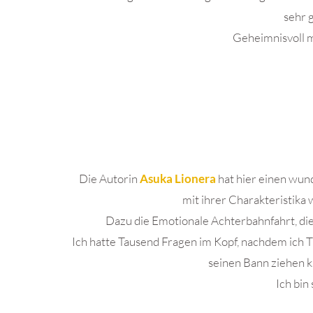
sehr 
Geheimnisvoll m
Die Autorin
Asuka Lionera
hat hier einen wun
mit ihrer Charakteristika 
Dazu die Emotionale Achterbahnfahrt, die 
Ich hatte Tausend Fragen im Kopf, nachdem ich T
seinen Bann ziehen k
Ich bin