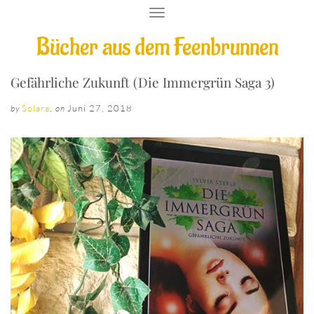
T
O
Bücher aus dem Feenbrunnen
G
G
L
E
Gefährliche Zukunft (Die Immergrün Saga 3)
N
A
Solara
,
Juni 27, 2018
by
on
V
I
G
A
T
I
O
N