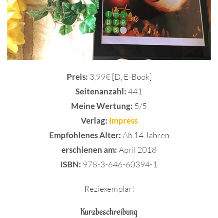
Preis:
3,99€ [D, E-Book]
Seitenanzahl:
441
Meine Wertung:
5/5
Verlag:
Impress
Empfohlenes Alter:
Ab 14 Jahren
erschienen am:
April 2018
ISBN:
978-3-646-60394-1
Reziexemplar!
Kurzbeschreibung