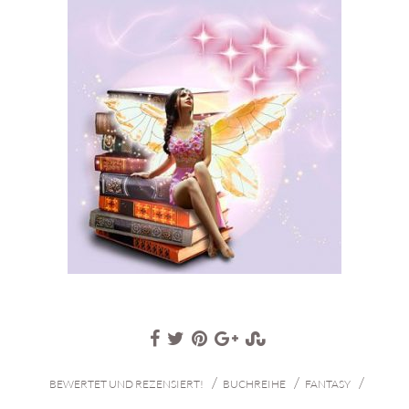
/
/
/
BEWERTET UND REZENSIERT!
BUCHREIHE
FANTASY