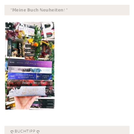
*𝕄𝕖𝕚𝕟𝕖 𝔹𝕦𝕔𝕙 ℕ𝕖𝕦𝕙𝕖𝕚𝕥𝕖𝕟! *
Ღ BUCHTIPP Ღ