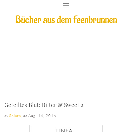
T
O
Bücher aus dem Feenbrunnen
G
G
L
E
N
A
V
I
Geteiltes Blut: Bitter & Sweet 2
G
A
T
I
O
N
Geteiltes Blut: Bitter & Sweet 2
Solara
,
Aug. 14, 2016
by
on