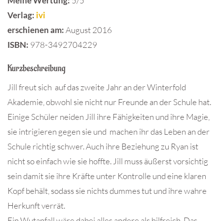
Meine Wertung:
5/5
Verlag:
ivi
erschienen am:
August 2016
ISBN:
978-3492704229
Kurzbeschreibung
Jill freut sich auf das zweite Jahr an der Winterfold
Akademie, obwohl sie nicht nur Freunde an der Schule hat.
Einige Schüler neiden Jill ihre Fähigkeiten und ihre Magie,
sie intrigieren gegen sie und machen ihr das Leben an der
Schule richtig schwer. Auch ihre Beziehung zu Ryan ist
nicht so einfach wie sie hoffte. Jill muss äußerst vorsichtig
sein damit sie ihre Kräfte unter Kontrolle und eine klaren
Kopf behält, sodass sie nichts dummes tut und ihre wahre
Herkunft verrät.
Ein Wutanfall wäre dabei alles andere als hilfreich. Das