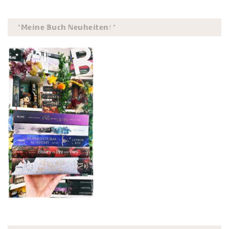
*𝕄𝕖𝕚𝕟𝕖 𝔹𝕦𝕔𝕙 ℕ𝕖𝕦𝕙𝕖𝕚𝕥𝕖𝕟! *