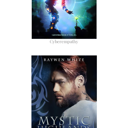
Cyberempathy