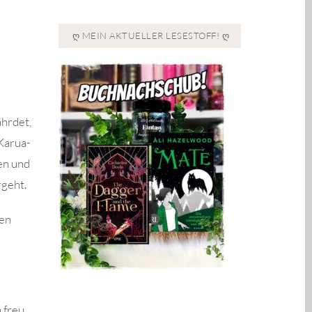
Ღ MEIN AKTUELLER LESESTOFF! Ღ
ährdet,
Karua-
en und
rgeht.
nen
 freu