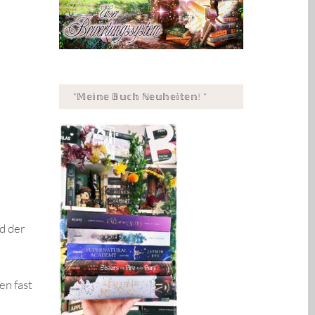
*𝕄𝕖𝕚𝕟𝕖 𝔹𝕦𝕔𝕙 ℕ𝕖𝕦𝕙𝕖𝕚𝕥𝕖𝕟! *
d der
en fast