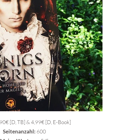
90€ [D, TB] & 4,99€ [D, E-Book]
Seitenanzahl:
600