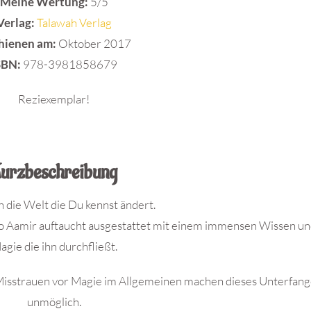
Meine Wertung:
5/5
Verlag:
Talawah Verlag
hienen am:
Oktober 2017
SBN:
978-3981858679
Reziexemplar!
urzbeschreibung
 die Welt die Du kennst ändert.
t wo Aamir auftaucht ausgestattet mit einem immensen Wissen un
agie die ihn durchfließt.
s Misstrauen vor Magie im Allgemeinen machen dieses Unterfang
unmöglich.