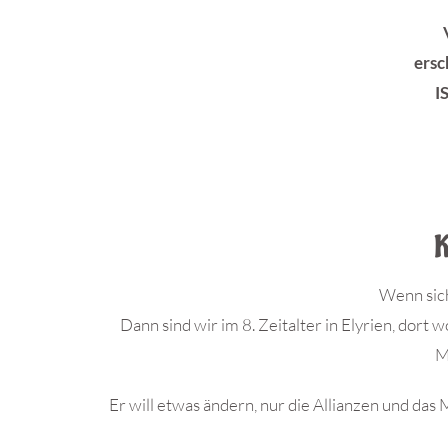
ersc
I
K
Wenn sich
Dann sind wir im 8. Zeitalter in Elyrien, dor
M
Er will etwas ändern, nur die Allianzen und da