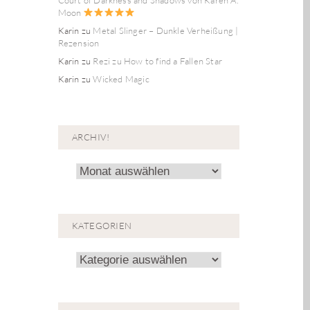
Moon
Karin
zu
Metal Slinger – Dunkle Verheißung |
Rezension
Karin
zu
Rezi zu How to find a Fallen Star
Karin
zu
Wicked Magic
ARCHIV!
Archiv!
KATEGORIEN
Kategorien