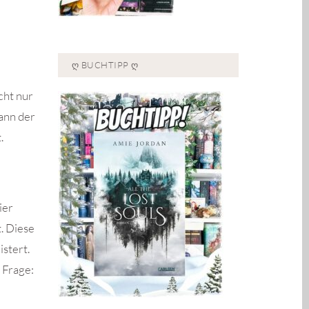
Ღ BUCHTIPP Ღ
icht nur
Mann der
.
ier
. Diese
stert.
 Frage: