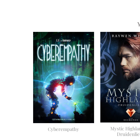
Y
Mystic Highla
Cyberempathy
Druidenlie