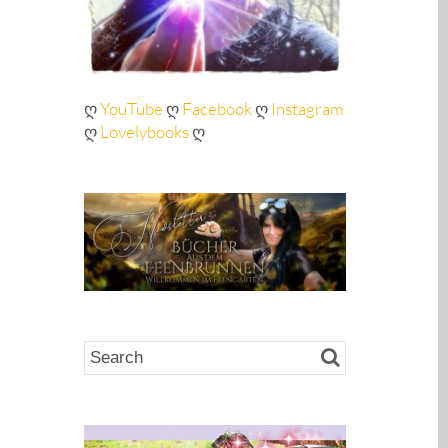
ღ
YouTube
ღ
Facebook
ღ
Instagram
ღ
Lovelybooks
ღ