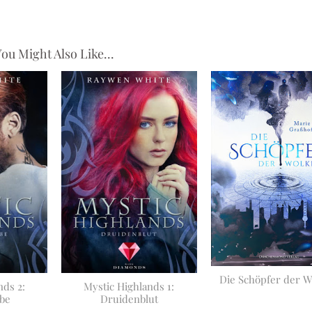
ou Might Also Like...
Die Schöpfer der 
nds 2:
Mystic Highlands 1:
be
Druidenblut