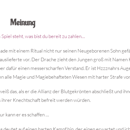
Meinung
Spiel steht, was bist du bereit zu zahlen…
erade mit einem Ritual nicht nur seinen Neugeborenen Sohn gef
uslieferte vor. Der Drache zieht den Jungen groß mit Namen 
aber dafür einen messerscharfen Verstand. Er ist Hzzznahrs Aug
en alle Magie und Magiebehafteten Wesen mit harter Strafe vo
ß das, als er die Allianz der Blutgekrönten abschließt und ih
us ihrer Knechtschaft befreit werden würden.
ur kann er es schaffen …
s deutet auf einen harten Kampf hin, der einen erwartet und ich