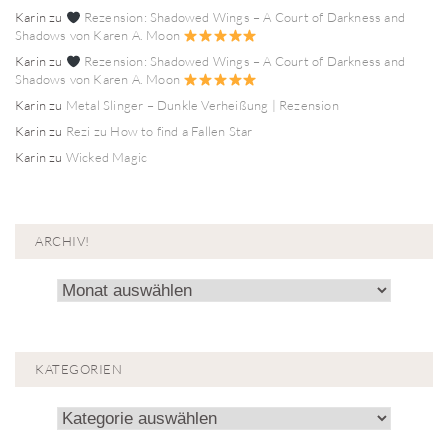
Karin
zu
Rezension: Shadowed Wings – A Court of Darkness and
Shadows von Karen A. Moon
Karin
zu
Rezension: Shadowed Wings – A Court of Darkness and
Shadows von Karen A. Moon
Karin
zu
Metal Slinger – Dunkle Verheißung | Rezension
Karin
zu
Rezi zu How to find a Fallen Star
Karin
zu
Wicked Magic
ARCHIV!
Archiv!
KATEGORIEN
Kategorien