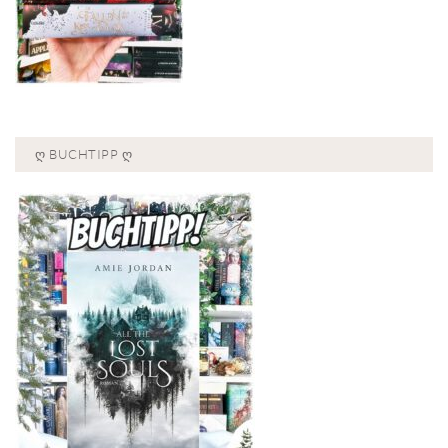
Ღ BUCHTIPP Ღ