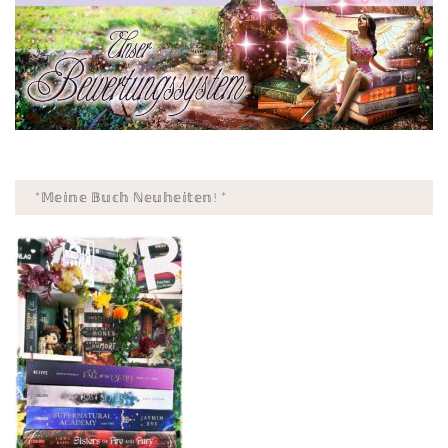
*𝕄𝕖𝕚𝕟𝕖 𝔹𝕦𝕔𝕙 ℕ𝕖𝕦𝕙𝕖𝕚𝕥𝕖𝕟! *