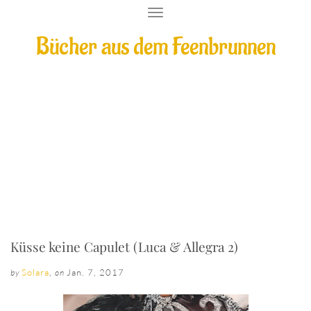
T
O
Bücher aus dem Feenbrunnen
G
G
L
E
N
A
V
I
Küsse keine Capulet (Luca & Allegra 2)
G
A
T
I
O
N
Küsse keine Capulet (Luca & Allegra 2)
Solara
,
Jan. 7, 2017
by
on