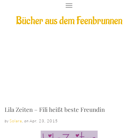
T
O
Bücher aus dem Feenbrunnen
G
G
L
E
N
A
V
I
Lila Zeiten – Fili heißt beste Freundin
G
A
T
I
O
N
Lila Zeiten – Fili heißt beste Freundin
Solara
,
Apr. 23, 2015
by
on