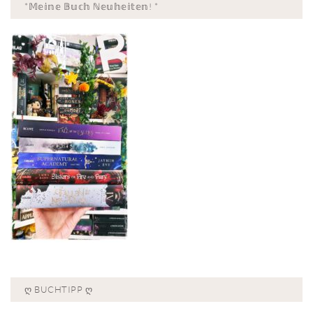
*𝕄𝕖𝕚𝕟𝕖 𝔹𝕦𝕔𝕙 ℕ𝕖𝕦𝕙𝕖𝕚𝕥𝕖𝕟! *
Ღ BUCHTIPP Ღ