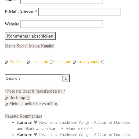
E-Mail-Adresse
*
Website
Meine Social Media Kanäle!
ღ
YouTube
ღ
Facebook
ღ
Instagram
ღ
Lovelybooks
ღ
*𝕄𝕖𝕚𝕟𝕖 𝔹𝕦𝕔𝕙 ℕ𝕖𝕦𝕙𝕖𝕚𝕥𝕖𝕟! *
ღ Buchtipp ღ
ღ Mein aktueller Lesestoff! ღ
Neueste Kommentare
Karin
zu
🖤 Rezension: Shadowed Wings – A Court of Darkness
and Shadows von Karen A. Moon ⭐⭐⭐⭐⭐
Karin
zu
🖤 Rezension: Shadowed Wings – A Court of Darkness