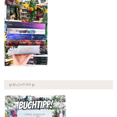
Ღ BUCHTIPP Ღ