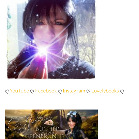
ღ
YouTube
ღ
Facebook
ღ
Instagram
ღ
Lovelybooks
ღ