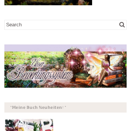
*𝕄𝕖𝕚𝕟𝕖 𝔹𝕦𝕔𝕙 ℕ𝕖𝕦𝕙𝕖𝕚𝕥𝕖𝕟! *