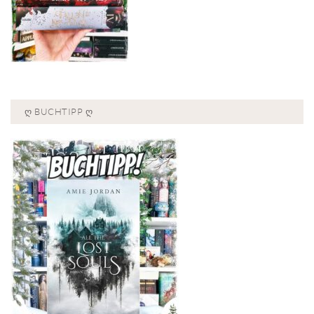
Ღ BUCHTIPP Ღ