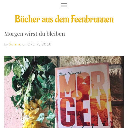
T
O
Bücher aus dem Feenbrunnen
G
G
L
E
Morgen wirst du bleiben
N
A
Solara
,
Okt. 7, 2018
by
on
V
I
G
A
T
I
O
N