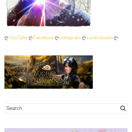
ღ
YouTube
ღ
Facebook
ღ
Instagram
ღ
Lovelybooks
ღ