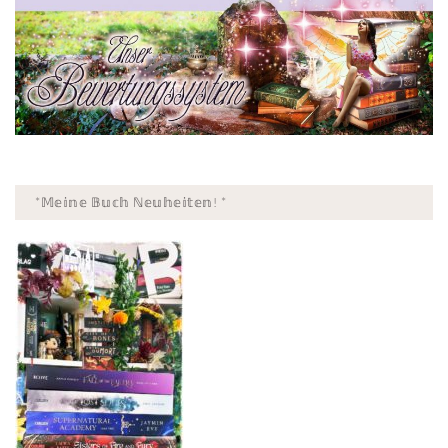
*𝕄𝕖𝕚𝕟𝕖 𝔹𝕦𝕔𝕙 ℕ𝕖𝕦𝕙𝕖𝕚𝕥𝕖𝕟! *