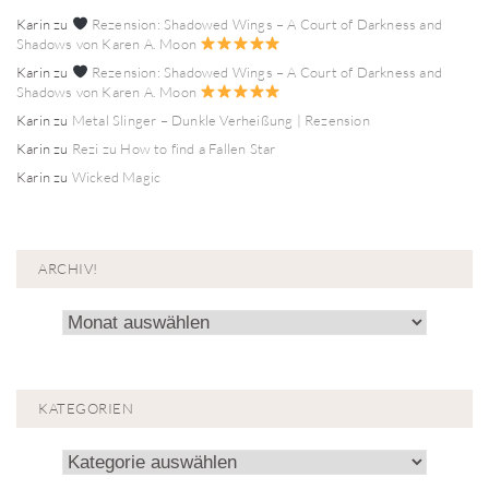
Karin
zu
Rezension: Shadowed Wings – A Court of Darkness and
Shadows von Karen A. Moon
Karin
zu
Rezension: Shadowed Wings – A Court of Darkness and
Shadows von Karen A. Moon
Karin
zu
Metal Slinger – Dunkle Verheißung | Rezension
Karin
zu
Rezi zu How to find a Fallen Star
Karin
zu
Wicked Magic
ARCHIV!
Archiv!
KATEGORIEN
Kategorien