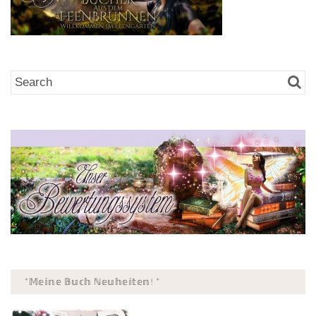
*𝕄𝕖𝕚𝕟𝕖 𝔹𝕦𝕔𝕙 ℕ𝕖𝕦𝕙𝕖𝕚𝕥𝕖𝕟! *