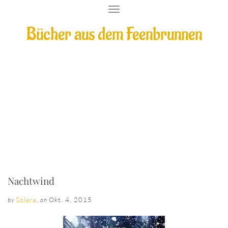
T
O
Bücher aus dem Feenbrunnen
G
G
L
E
N
A
V
I
Nachtwind
G
A
T
I
O
N
Nachtwind
Solara
,
Okt. 4, 2015
by
on