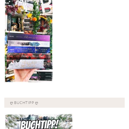
Ღ BUCHTIPP Ღ