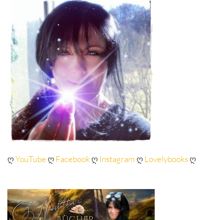
ღ
YouTube
ღ
Facebook
ღ
Instagram
ღ
Lovelybooks
ღ