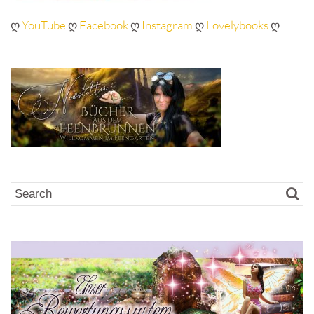
ღ
YouTube
ღ
Facebook
ღ
Instagram
ღ
Lovelybooks
ღ