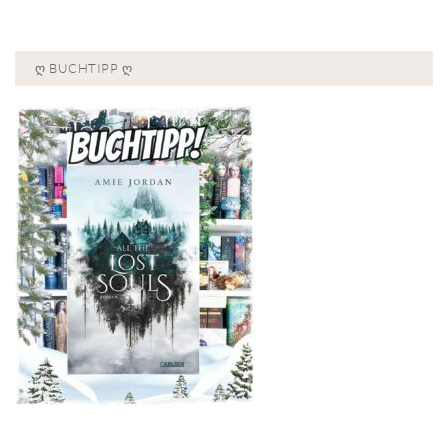
Ღ BUCHTIPP Ღ