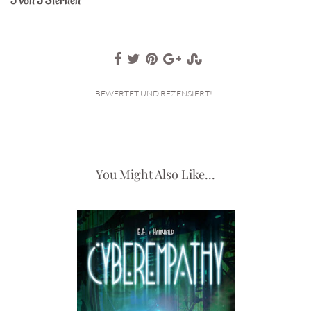
5 von 5 Sternen
BEWERTET UND REZENSIERT!
You Might Also Like...