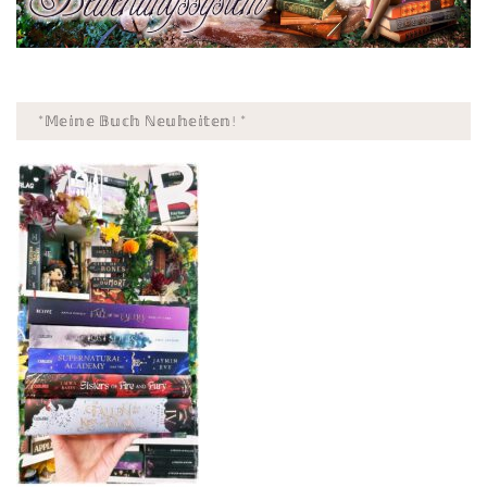
*𝕄𝕖𝕚𝕟𝕖 𝔹𝕦𝕔𝕙 ℕ𝕖𝕦𝕙𝕖𝕚𝕥𝕖𝕟! *