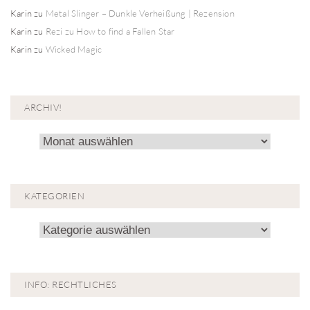
Karin
zu
Metal Slinger – Dunkle Verheißung | Rezension
Karin
zu
Rezi zu How to find a Fallen Star
Karin
zu
Wicked Magic
ARCHIV!
Archiv!
KATEGORIEN
Kategorien
INFO: RECHTLICHES