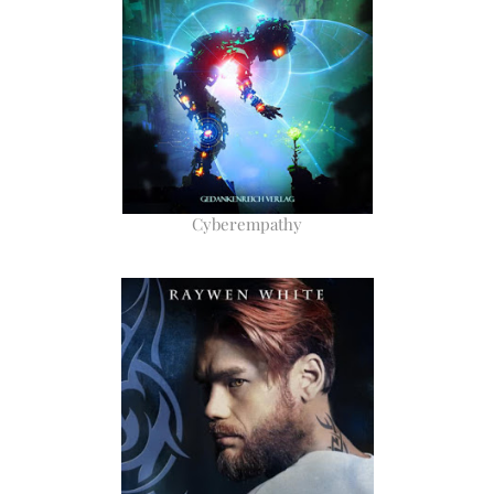
Cyberempathy