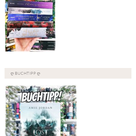
Ღ BUCHTIPP Ღ