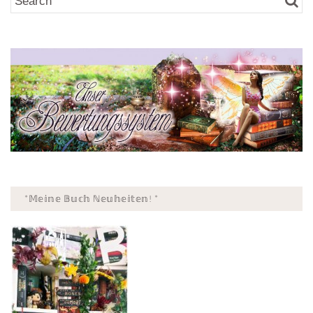
*𝕄𝕖𝕚𝕟𝕖 𝔹𝕦𝕔𝕙 ℕ𝕖𝕦𝕙𝕖𝕚𝕥𝕖𝕟! *