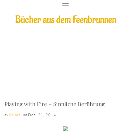
T
O
Bücher aus dem Feenbrunnen
G
G
L
E
N
A
V
I
Playing with Fire – Sinnliche Berührung
G
A
T
I
O
N
Playing with Fire – Sinnliche Berührung
Solara
,
Dez. 21, 2014
by
on