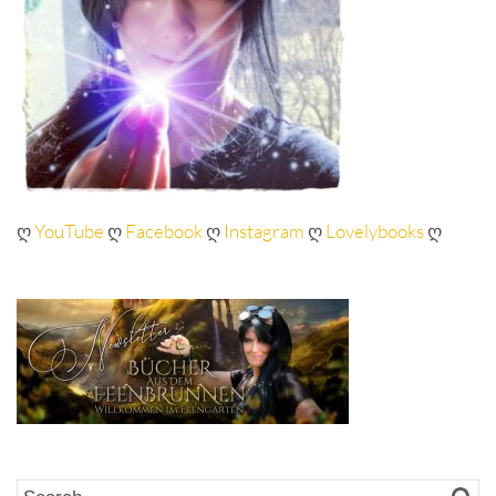
ღ
YouTube
ღ
Facebook
ღ
Instagram
ღ
Lovelybooks
ღ