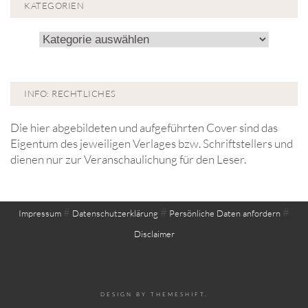
KATEGORIEN
Kategorien
INFO: RECHTLICHES
Die hier abgebildeten und aufgeführten Cover sind das
Eigentum des jeweiligen Verlages bzw. Schriftstellers und
dienen nur zur Veranschaulichung für den Leser.
#
#
#
Impressum
Datenschutzerklärung
Persönliche Daten anfordern
Disclaimer
DESIGN BY
THEMESHIFT
.