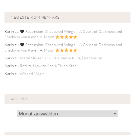
NEUESTE KOMMENTARE
Karin
zu
Rezension: Shadowed Wings – A Court of Darkness and
Shadows von Karen A. Moon
Karin
zu
Rezension: Shadowed Wings – A Court of Darkness and
Shadows von Karen A. Moon
Karin
zu
Metal Slinger – Dunkle Verheißung | Rezension
Karin
zu
Rezi zu How to find a Fallen Star
Karin
zu
Wicked Magic
ARCHIV!
Archiv!