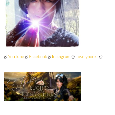
ღ
YouTube
ღ
Facebook
ღ
Instagram
ღ
Lovelybooks
ღ