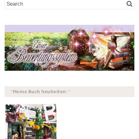
*𝕄𝕖𝕚𝕟𝕖 𝔹𝕦𝕔𝕙 ℕ𝕖𝕦𝕙𝕖𝕚𝕥𝕖𝕟! *