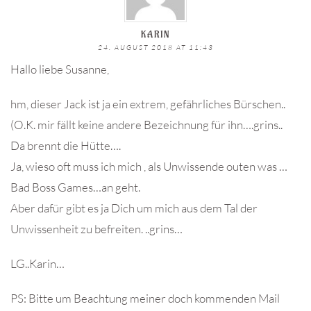
KARIN
24. AUGUST 2018 AT 11:43
Hallo liebe Susanne,
hm, dieser Jack ist ja ein extrem, gefährliches Bürschen..
(O.K. mir fällt keine andere Bezeichnung für ihn….grins..
Da brennt die Hütte….
Ja, wieso oft muss ich mich , als Unwissende outen was …
Bad Boss Games…an geht.
Aber dafür gibt es ja Dich um mich aus dem Tal der
Unwissenheit zu befreiten. ..grins…
LG..Karin…
PS: Bitte um Beachtung meiner doch kommenden Mail