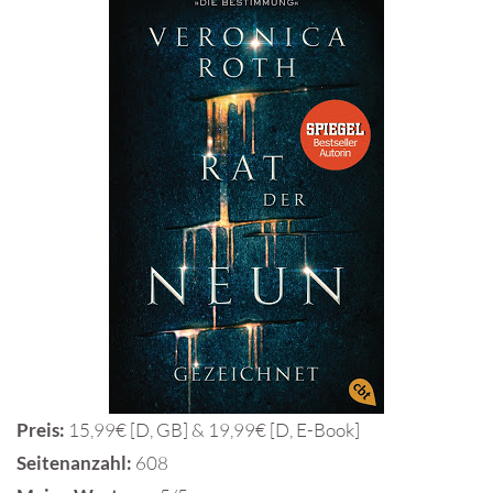
Preis:
15,99€ [D, GB] & 19,99€ [D, E-Book]
Seitenanzahl:
608