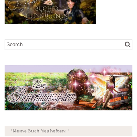
*𝕄𝕖𝕚𝕟𝕖 𝔹𝕦𝕔𝕙 ℕ𝕖𝕦𝕙𝕖𝕚𝕥𝕖𝕟! *