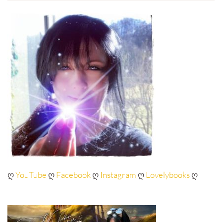
ღ
YouTube
ღ
Facebook
ღ
Instagram
ღ
Lovelybooks
ღ