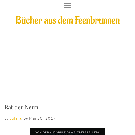
T
O
Bücher aus dem Feenbrunnen
G
G
L
E
N
A
V
I
Rat der Neun
G
A
T
I
O
N
Rat der Neun
Solara
,
Mai 20, 2017
by
on