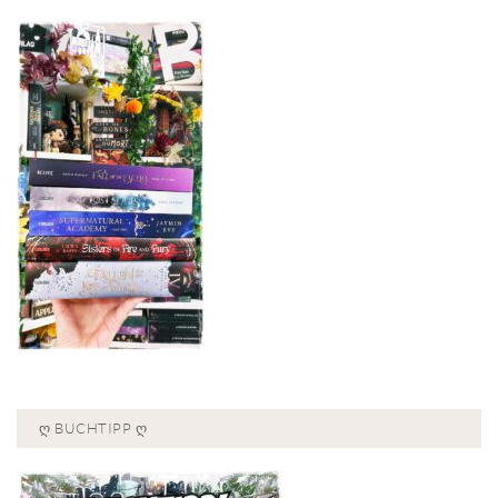
Ღ BUCHTIPP Ღ